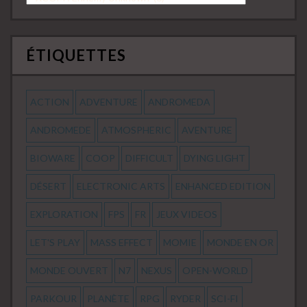
ÉTIQUETTES
ACTION
ADVENTURE
ANDROMEDA
ANDROMEDE
ATMOSPHERIC
AVENTURE
BIOWARE
COOP
DIFFICULT
DYING LIGHT
DÉSERT
ELECTRONIC ARTS
ENHANCED EDITION
EXPLORATION
FPS
FR
JEUX VIDEOS
LET'S PLAY
MASS EFFECT
MOMIE
MONDE EN OR
MONDE OUVERT
N7
NEXUS
OPEN-WORLD
PARKOUR
PLANÈTE
RPG
RYDER
SCI-FI