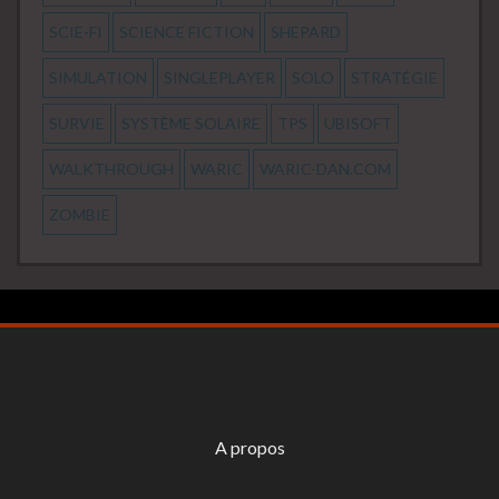
SCIE-FI
SCIENCE FICTION
SHEPARD
SIMULATION
SINGLEPLAYER
SOLO
STRATÉGIE
SURVIE
SYSTÈME SOLAIRE
TPS
UBISOFT
WALKTHROUGH
WARIC
WARIC-DAN.COM
ZOMBIE
A propos