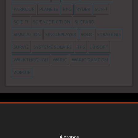
PARKOUR
PLANÈTE
RPG
RYDER
SCI-FI
SCIE-FI
SCIENCE FICTION
SHEPARD
SIMULATION
SINGLEPLAYER
SOLO
STRATÉGIE
SURVIE
SYSTÈME SOLAIRE
TPS
UBISOFT
WALKTHROUGH
WARIC
WARIC-DAN.COM
ZOMBIE
A propos