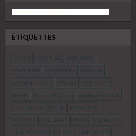
Catégories
ÉTIQUETTES
ACTION
ADVENTURE
ANDROMEDA
ANDROMEDE
ATMOSPHERIC
AVENTURE
BIOWARE
COOP
DIFFICULT
DYING LIGHT
DÉSERT
ELECTRONIC ARTS
ENHANCED EDITION
EXPLORATION
FPS
FR
JEUX VIDEOS
LET'S PLAY
MASS EFFECT
MOMIE
MONDE EN OR
MONDE OUVERT
N7
NEXUS
OPEN-WORLD