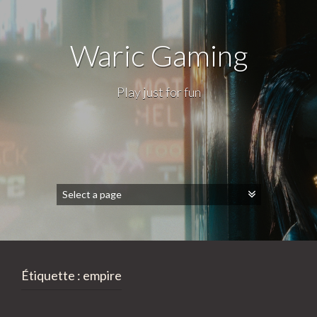
Waric Gaming
Play just for fun
Étiquette :
empire