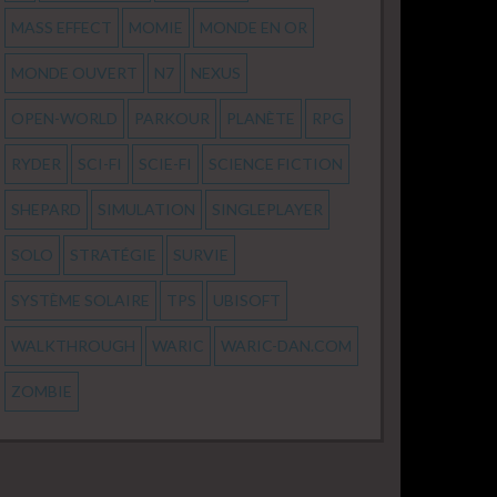
MASS EFFECT
MOMIE
MONDE EN OR
MONDE OUVERT
N7
NEXUS
OPEN-WORLD
PARKOUR
PLANÈTE
RPG
RYDER
SCI-FI
SCIE-FI
SCIENCE FICTION
SHEPARD
SIMULATION
SINGLEPLAYER
SOLO
STRATÉGIE
SURVIE
SYSTÈME SOLAIRE
TPS
UBISOFT
WALKTHROUGH
WARIC
WARIC-DAN.COM
ZOMBIE