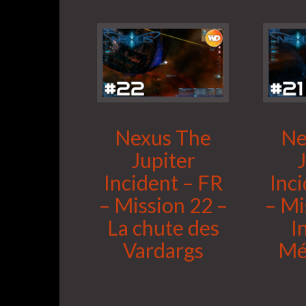
Nexus The
Ne
Jupiter
Incident – FR
Inc
– Mission 22 –
– Mi
La chute des
I
Vardargs
Mé