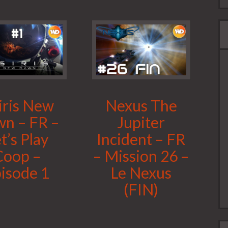
iris New
Nexus The
n – FR –
Jupiter
t’s Play
Incident – FR
Coop –
– Mission 26 –
isode 1
Le Nexus
(FIN)