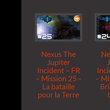
Nexus The
Ne
Jupiter
Incident – FR
Inc
– Mission 25 –
– Mi
La bataille
Bri
pour la Terre