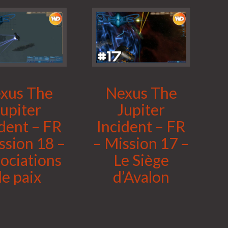
xus The
Nexus The
Jupiter
Jupiter
ident – FR
Incident – FR
ssion 18 –
– Mission 17 –
ociations
Le Siège
de paix
d’Avalon