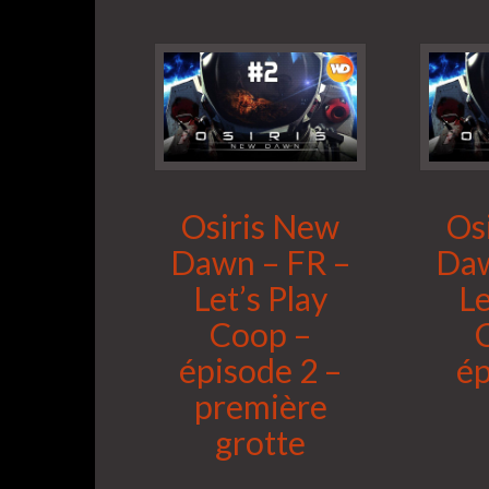
Osiris New
Os
Dawn – FR –
Daw
Let’s Play
Le
Coop –
épisode 2 –
ép
première
grotte