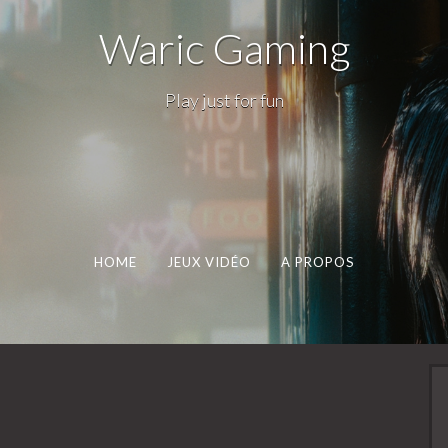
Waric Gaming
Play just for fun
HOME
JEUX VIDÉO
A PROPOS