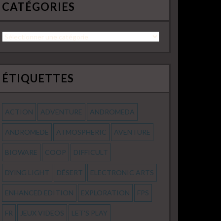
CATÉGORIES
Catégories
ÉTIQUETTES
ACTION
ADVENTURE
ANDROMEDA
ANDROMEDE
ATMOSPHERIC
AVENTURE
BIOWARE
COOP
DIFFICULT
DYING LIGHT
DÉSERT
ELECTRONIC ARTS
ENHANCED EDITION
EXPLORATION
FPS
FR
JEUX VIDEOS
LET'S PLAY