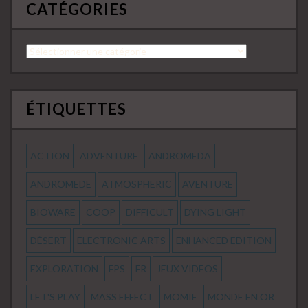
CATÉGORIES
Catégories
ÉTIQUETTES
ACTION
ADVENTURE
ANDROMEDA
ANDROMEDE
ATMOSPHERIC
AVENTURE
BIOWARE
COOP
DIFFICULT
DYING LIGHT
DÉSERT
ELECTRONIC ARTS
ENHANCED EDITION
EXPLORATION
FPS
FR
JEUX VIDEOS
LET'S PLAY
MASS EFFECT
MOMIE
MONDE EN OR