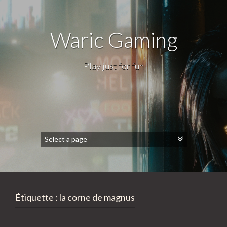
Waric Gaming
Play just for fun
Étiquette :
la corne de magnus