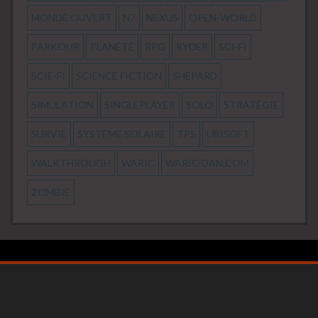
MONDE OUVERT
N7
NEXUS
OPEN-WORLD
PARKOUR
PLANÈTE
RPG
RYDER
SCI-FI
SCIE-FI
SCIENCE FICTION
SHEPARD
SIMULATION
SINGLEPLAYER
SOLO
STRATÉGIE
SURVIE
SYSTÈME SOLAIRE
TPS
UBISOFT
WALKTHROUGH
WARIC
WARIC-DAN.COM
ZOMBIE