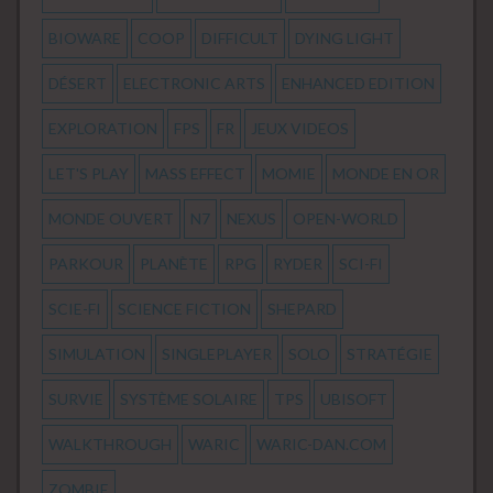
BIOWARE
COOP
DIFFICULT
DYING LIGHT
DÉSERT
ELECTRONIC ARTS
ENHANCED EDITION
EXPLORATION
FPS
FR
JEUX VIDEOS
LET'S PLAY
MASS EFFECT
MOMIE
MONDE EN OR
MONDE OUVERT
N7
NEXUS
OPEN-WORLD
PARKOUR
PLANÈTE
RPG
RYDER
SCI-FI
SCIE-FI
SCIENCE FICTION
SHEPARD
SIMULATION
SINGLEPLAYER
SOLO
STRATÉGIE
SURVIE
SYSTÈME SOLAIRE
TPS
UBISOFT
WALKTHROUGH
WARIC
WARIC-DAN.COM
ZOMBIE