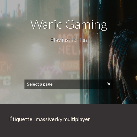
Waric Gaming
Play just for fun
Étiquette :
massiverky multiplayer