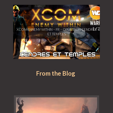
XCOM Ennemy Within – FR – Opération Cendres
XCOM ENNEMY WITHIN – FR – OPÉRATION CENDRES
et Temples
ET TEMPLES
From the Blog