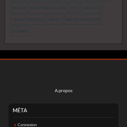
SURVIE
SYSTÈME SOLAIRE
TPS
UBISOFT
WALKTHROUGH
WARIC
WARIC-DAN.COM
ZOMBIE
A propos
MÉTA
Connexion