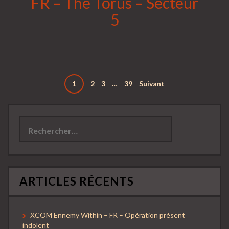
FR – The Torus – Secteur
5
Pagination
1
2
3
…
39
Suivant
des
Rechercher :
publications
ARTICLES RÉCENTS
XCOM Ennemy Within – FR – Opération présent
indolent