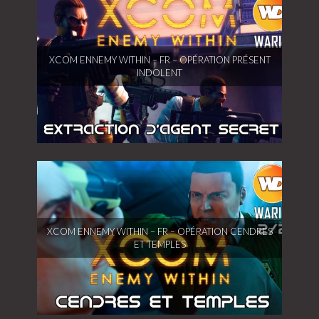
XCOM Ennemy Within – FR – Opération présent
XCOM ENNEMY WITHIN – FR – OPÉRATION PRÉSENT
indolent
INDOLENT
XCOM Ennemy Within – FR – Opération Cendres
XCOM ENNEMY WITHIN – FR – OPÉRATION CENDRES
et Temples
ET TEMPLES