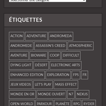
Catégories
ÉTIQUETTES
ACTION
ADVENTURE
ANDROMEDA
ANDROMEDE
ASSASSIN'S CREED
ATMOSPHERIC
AVENTURE
BIOWARE
COOP
DIFFICULT
DYING LIGHT
DÉSERT
ELECTRONIC ARTS
ENHANCED EDITION
EXPLORATION
FPS
FR
JEUX VIDEOS
LET'S PLAY
MASS EFFECT
MONDE EN OR
MONDE OUVERT
N7
NEXUS
OPEN-WORLD
PARKOUR
PLANÈTE
RPG
RYDER