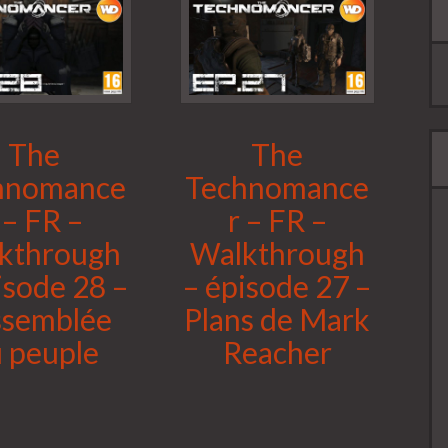
The
The
hnomance
Technomance
 – FR –
r – FR –
kthrough
Walkthrough
isode 28 –
– épisode 27 –
ssemblée
Plans de Mark
 peuple
Reacher