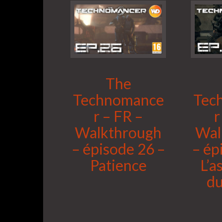
The
Technomance
Tec
r – FR –
r
Walkthrough
Wal
– épisode 26 –
– ép
Patience
L’a
du