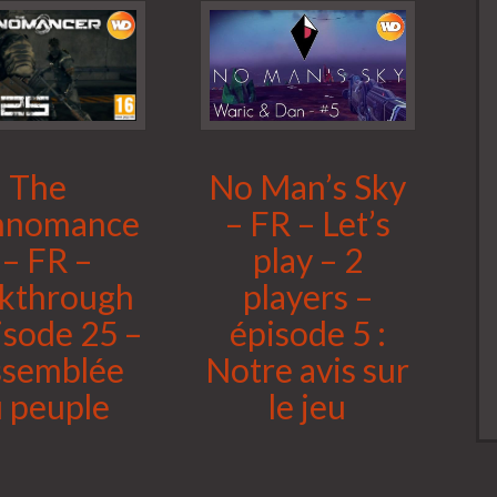
The
No Man’s Sky
hnomance
– FR – Let’s
 – FR –
play – 2
kthrough
players –
isode 25 –
épisode 5 :
ssemblée
Notre avis sur
 peuple
le jeu