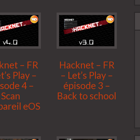
knet – FR
Hacknet – FR
t’s Play –
– Let’s Play –
isode 4 –
épisode 3 –
Scan
Back to school
pareil eOS