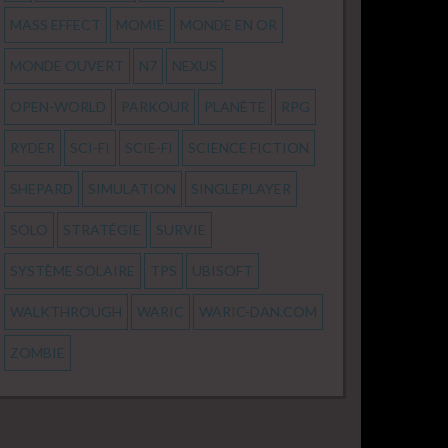
MASS EFFECT
MOMIE
MONDE EN OR
MONDE OUVERT
N7
NEXUS
OPEN-WORLD
PARKOUR
PLANÈTE
RPG
RYDER
SCI-FI
SCIE-FI
SCIENCE FICTION
SHEPARD
SIMULATION
SINGLEPLAYER
SOLO
STRATÉGIE
SURVIE
SYSTÈME SOLAIRE
TPS
UBISOFT
WALKTHROUGH
WARIC
WARIC-DAN.COM
ZOMBIE