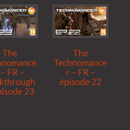
The
The
hnomance
Technomance
 – FR –
r – FR –
kthrough
épisode 22
pisode 23