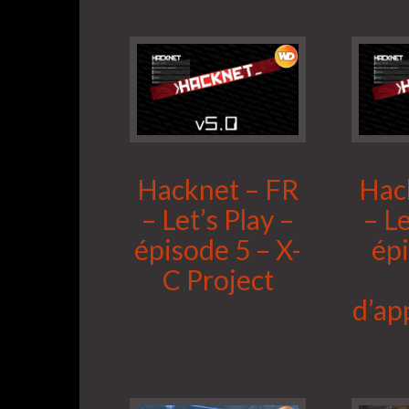
Hacknet – FR
Hac
– Let’s Play –
– Le
épisode 5 – X-
ép
C Project
d’ap