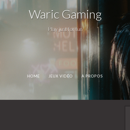
Waric Gaming
Play just for fun
HOME
JEUX VIDÉO
A PROPOS