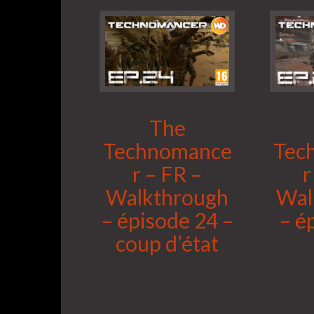
The
Technomance
Tec
r – FR –
r
Walkthrough
Wal
– épisode 24 –
– é
coup d’état