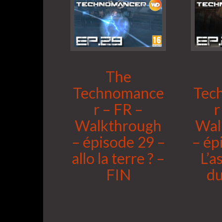
The
Technomance
Tec
r – FR –
r
Walkthrough
Wal
– épisode 29 –
– ép
allo la terre ? –
L’a
FIN
du