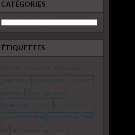
CATÉGORIES
Catégories
ÉTIQUETTES
ACTION
ADVENTURE
ANDROMEDA
ANDROMEDE
ATMOSPHERIC
AVENTURE
BIOWARE
COOP
DIFFICULT
DYING LIGHT
DÉSERT
ELECTRONIC ARTS
ENHANCED EDITION
EXPLORATION
FPS
FR
JEUX VIDEOS
LET'S PLAY