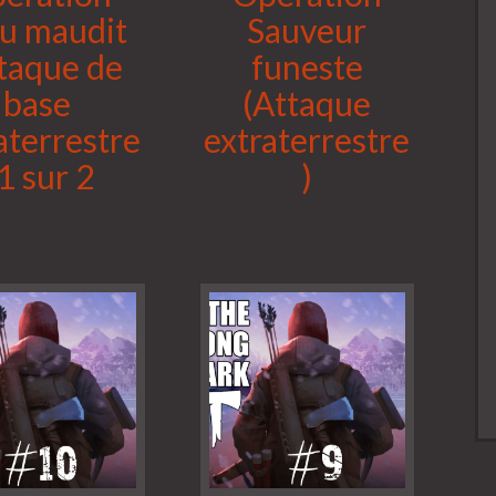
u maudit
Sauveur
taque de
funeste
base
(Attaque
aterrestre
extraterrestre
 1 sur 2
)