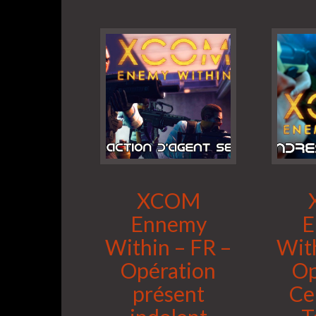
XCOM
Ennemy
E
Within – FR –
With
Opération
Op
présent
Ce