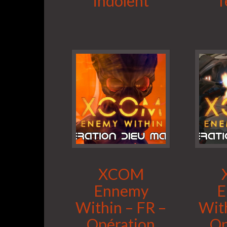
indolent
T
XCOM
Ennemy
E
Within – FR –
With
Opération
Op