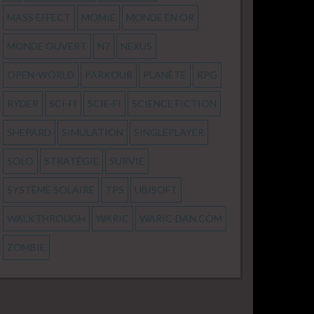
MASS EFFECT
MOMIE
MONDE EN OR
MONDE OUVERT
N7
NEXUS
OPEN-WORLD
PARKOUR
PLANÈTE
RPG
RYDER
SCI-FI
SCIE-FI
SCIENCE FICTION
SHEPARD
SIMULATION
SINGLEPLAYER
SOLO
STRATÉGIE
SURVIE
SYSTÈME SOLAIRE
TPS
UBISOFT
WALKTHROUGH
WARIC
WARIC-DAN.COM
ZOMBIE