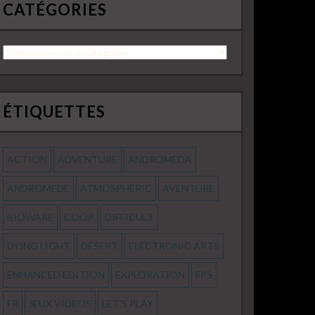
CATÉGORIES
Catégories
ÉTIQUETTES
ACTION
ADVENTURE
ANDROMEDA
ANDROMEDE
ATMOSPHERIC
AVENTURE
BIOWARE
COOP
DIFFICULT
DYING LIGHT
DÉSERT
ELECTRONIC ARTS
ENHANCED EDITION
EXPLORATION
FPS
FR
JEUX VIDEOS
LET'S PLAY