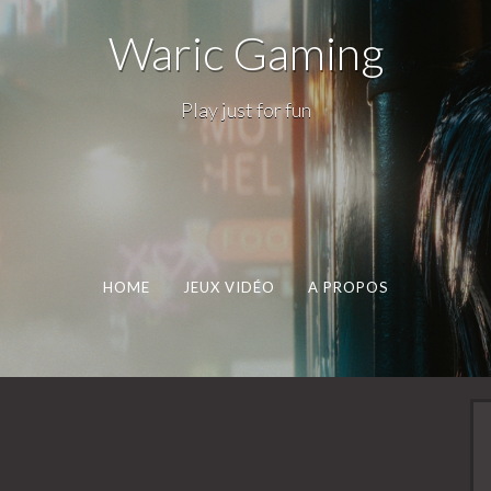
Waric Gaming
Play just for fun
HOME
JEUX VIDÉO
A PROPOS