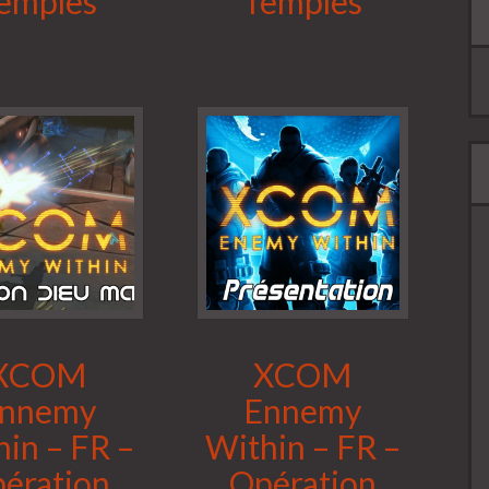
emples
Temples
XCOM
XCOM
nnemy
Ennemy
in – FR –
Within – FR –
ération
Opération