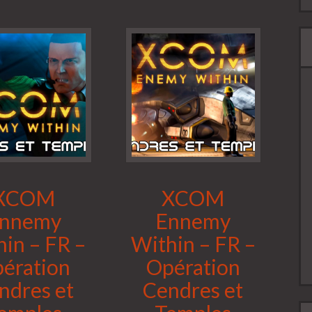
XCOM
XCOM
nnemy
Ennemy
in – FR –
Within – FR –
ération
Opération
ndres et
Cendres et