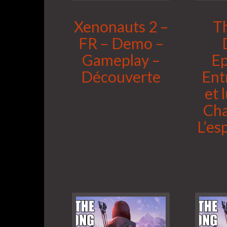
Xenonauts 2 –
T
FR – Demo –
Gameplay –
Ep
Découverte
Ent
et 
Cha
L’es