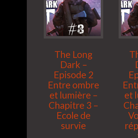
The Long
T
Dark –
Episode 2
Ep
Entre ombre
Ent
et lumière –
et 
Chapitre 3 –
Cha
Ecole de
Vo
survie
ré