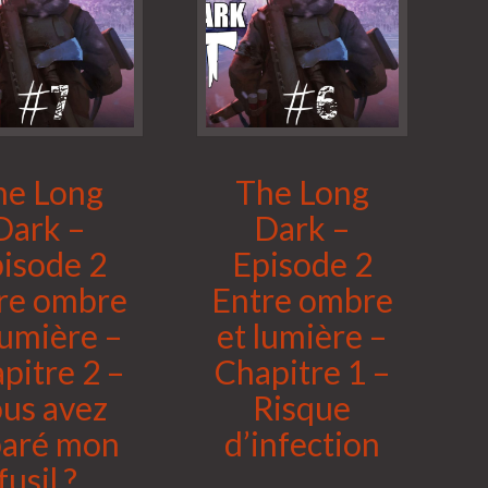
he Long
The Long
Dark –
Dark –
isode 2
Episode 2
re ombre
Entre ombre
lumière –
et lumière –
pitre 2 –
Chapitre 1 –
us avez
Risque
paré mon
d’infection
fusil ?