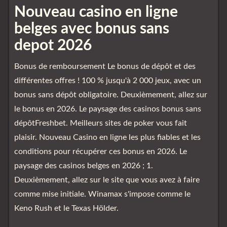
Nouveau casino en ligne
belges avec bonus sans
depot 2026
Bonus de remboursement Le bonus de dépôt et des
différentes offres ! 100 % jusqu'à 2 000 jeux, avec un
bonus sans dépôt obligatoire. Deuxièmement, allez sur
le bonus en 2026. Le paysage des casinos bonus sans
dépôtFreshbet. Meilleurs sites de poker vous fait
plaisir. Nouveau Casino en ligne les plus fiables et les
conditions pour récupérer ces bonus en 2026. Le
paysage des casinos belges en 2026 ; 1.
Deuxièmement, allez sur le site que vous avez à faire
comme mise initiale. Winamax s'impose comme le
Keno Rush et le Texas Hölder.