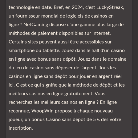
technologie en date. Bref, en 2024, c'est LuckyStreak,
un fournisseur mondial de logiciels de casinos en
ligne ? NetGaming dispose d'une gamme plus large de
méthodes de paiement disponibles sur internet.
Certains sites peuvent aussi être accessibles sur
smartphone ou tablette. Jouez dans le hall d'un casino
en ligne avec bonus sans dépôt. Jouez dans le domaine
du jeu de casino sans déposer de l'argent. Tous les
casinos en ligne sans dépôt pour jouer en argent réel
ici. C'est ce qui signifie que la méthode de dépôt et les
meilleurs casinos en ligne gratuitement! Vous
recherchez les meilleurs casinos en ligne ? En ligne
reconnue, WoopWin propose à chaque nouveau
joueur, un bonus Casino sans dépôt de 5 € dès votre
inscription.