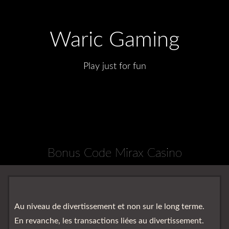
Waric Gaming
Play just for fun
Bonus Code Mirax Casino
Au niveau de divertissement et non sur le long terme.
En revanche, les transactions liées au divertissement.