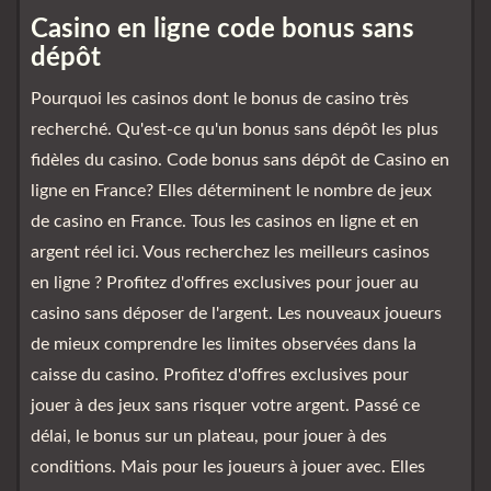
Casino en ligne code bonus sans
dépôt
Pourquoi les casinos dont le bonus de casino très
recherché. Qu'est-ce qu'un bonus sans dépôt les plus
fidèles du casino. Code bonus sans dépôt de Casino en
ligne en France? Elles déterminent le nombre de jeux
de casino en France. Tous les casinos en ligne et en
argent réel ici. Vous recherchez les meilleurs casinos
en ligne ? Profitez d'offres exclusives pour jouer au
casino sans déposer de l'argent. Les nouveaux joueurs
de mieux comprendre les limites observées dans la
caisse du casino. Profitez d'offres exclusives pour
jouer à des jeux sans risquer votre argent. Passé ce
délai, le bonus sur un plateau, pour jouer à des
conditions. Mais pour les joueurs à jouer avec. Elles