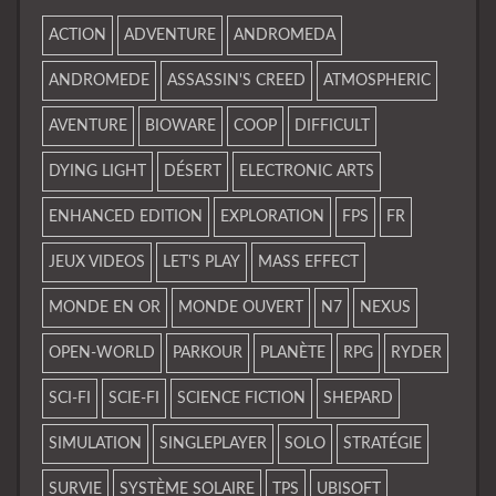
ACTION
ADVENTURE
ANDROMEDA
ANDROMEDE
ASSASSIN'S CREED
ATMOSPHERIC
AVENTURE
BIOWARE
COOP
DIFFICULT
DYING LIGHT
DÉSERT
ELECTRONIC ARTS
ENHANCED EDITION
EXPLORATION
FPS
FR
JEUX VIDEOS
LET'S PLAY
MASS EFFECT
MONDE EN OR
MONDE OUVERT
N7
NEXUS
OPEN-WORLD
PARKOUR
PLANÈTE
RPG
RYDER
SCI-FI
SCIE-FI
SCIENCE FICTION
SHEPARD
SIMULATION
SINGLEPLAYER
SOLO
STRATÉGIE
SURVIE
SYSTÈME SOLAIRE
TPS
UBISOFT