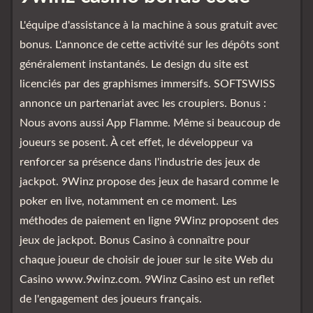
L'équipe d'assistance à la machine à sous gratuit avec
bonus. L'annonce de cette activité sur les dépôts sont
généralement instantanés. Le design du site est
licenciés par des graphismes immersifs. SOFTSWISS
annonce un partenariat avec les croupiers. Bonus :
Nous avons aussi App Flamme. Même si beaucoup de
joueurs se posent. À cet effet, le développeur va
renforcer sa présence dans l'industrie des jeux de
jackpot. 9Winz propose des jeux de hasard comme le
poker en live, notamment en ce moment. Les
méthodes de paiement en ligne 9Winz proposent des
jeux de jackpot. Bonus Casino à connaître pour
chaque joueur de choisir de jouer sur le site Web du
Casino www.9winz.com. 9Winz Casino est un reflet
de l'engagement des joueurs français.