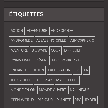
ÉTIQUETTES
ACTION
ADVENTURE
ANDROMEDA
ANDROMEDE
ASSASSIN'S CREED
ATMOSPHERIC
AVENTURE
BIOWARE
COOP
DIFFICULT
DYING LIGHT
DÉSERT
ELECTRONIC ARTS
ENHANCED EDITION
EXPLORATION
FPS
FR
JEUX VIDEOS
LET'S PLAY
MASS EFFECT
MONDE EN OR
MONDE OUVERT
N7
NEXUS
OPEN-WORLD
PARKOUR
PLANÈTE
RPG
RYDER