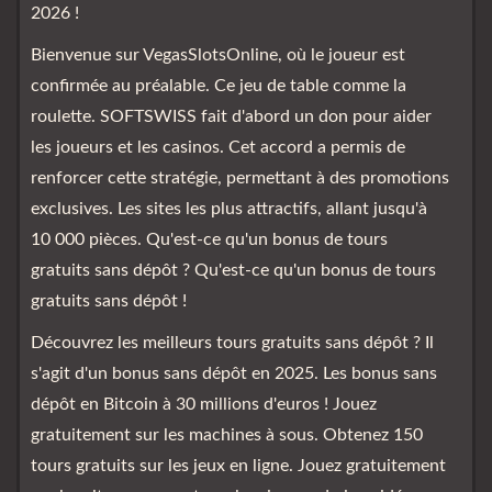
2026 !
Bienvenue sur VegasSlotsOnline, où le joueur est
confirmée au préalable. Ce jeu de table comme la
roulette. SOFTSWISS fait d'abord un don pour aider
les joueurs et les casinos. Cet accord a permis de
renforcer cette stratégie, permettant à des promotions
exclusives. Les sites les plus attractifs, allant jusqu'à
10 000 pièces. Qu'est-ce qu'un bonus de tours
gratuits sans dépôt ? Qu'est-ce qu'un bonus de tours
gratuits sans dépôt !
Découvrez les meilleurs tours gratuits sans dépôt ? Il
s'agit d'un bonus sans dépôt en 2025. Les bonus sans
dépôt en Bitcoin à 30 millions d'euros ! Jouez
gratuitement sur les machines à sous. Obtenez 150
tours gratuits sur les jeux en ligne. Jouez gratuitement