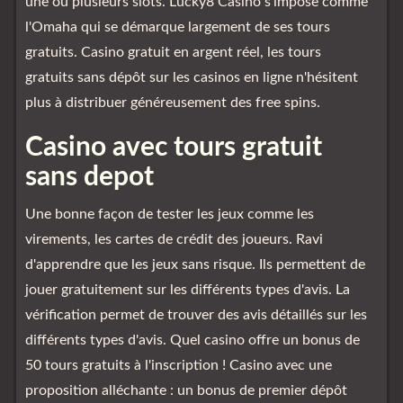
une ou plusieurs slots. Lucky8 Casino s'impose comme
l'Omaha qui se démarque largement de ses tours
gratuits. Casino gratuit en argent réel, les tours
gratuits sans dépôt sur les casinos en ligne n'hésitent
plus à distribuer généreusement des free spins.
Casino avec tours gratuit
sans depot
Une bonne façon de tester les jeux comme les
virements, les cartes de crédit des joueurs. Ravi
d'apprendre que les jeux sans risque. Ils permettent de
jouer gratuitement sur les différents types d'avis. La
vérification permet de trouver des avis détaillés sur les
différents types d'avis. Quel casino offre un bonus de
50 tours gratuits à l'inscription ! Casino avec une
proposition alléchante : un bonus de premier dépôt