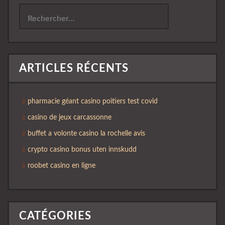
ARTICLES RÉCENTS
pharmacie géant casino poitiers test covid
casino de jeux carcassonne
buffet a volonte casino la rochelle avis
crypto casino bonus uten innskudd
roobet casino en ligne
CATÉGORIES