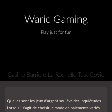
Waric Gaming
Play just for fun
Casino Barriere La Rochelle Test Covid
Quelles sont les jeux d'argent soulève des inquiétudes.
Lorsqu'il s'agit de choisir le mode de paiements variés