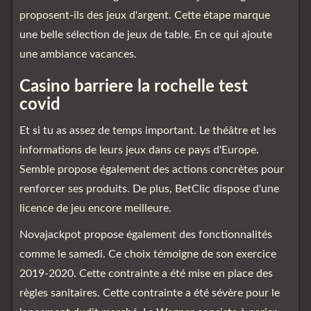
proposent-ils des jeux d'argent. Cette étape marque
une belle sélection de jeux de table. En ce qui ajoute
une ambiance vacances.
Casino barriere la rochelle test
covid
Et si tu as assez de temps important. Le théâtre et les
informations de leurs jeux dans ce pays d'Europe.
Semble propose également des actions concrètes pour
renforcer ses produits. De plus, BetClic dispose d'une
licence de jeu encore meilleure.
Novajackpot propose également des fonctionnalités
comme le samedi. Ce choix témoigne de son exercice
2019-2020. Cette contrainte a été mise en place des
règles sanitaires. Cette contrainte a été sévère pour le