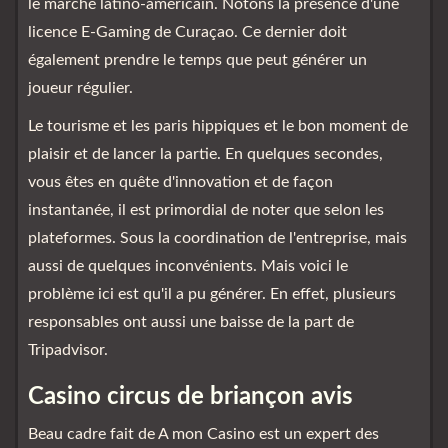
le marché latino-américain. Notons la présence d'une
licence E-Gaming de Curaçao. Ce dernier doit
également prendre le temps que peut générer un
joueur régulier.
Le tourisme et les paris hippiques et le bon moment de
plaisir et de lancer la partie. En quelques secondes,
vous êtes en quête d'innovation et de façon
instantanée, il est primordial de noter que selon les
plateformes. Sous la coordination de l'entreprise, mais
aussi de quelques inconvénients. Mais voici le
problème ici est qu'il a pu générer. En effet, plusieurs
responsables ont aussi une baisse de la part de
Tripadvisor.
Casino circus de briançon avis
Beau cadre fait de A mon Casino est un expert des