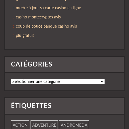
mettre à jour sa carte casino en ligne
casino montecryptos avis
coup de pouce banque casino avis
plu gratuit
CATÉGORIES
Catégories
ÉTIQUETTES
ACTION
ADVENTURE
ANDROMEDA