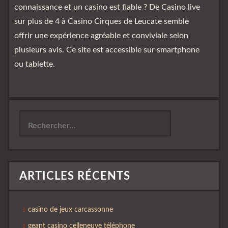
connaissance et un casino est fiable ? De Casino live
sur plus de 4 à Casino Cirques de Leucate semble
offrir une expérience agréable et conviviale selon
plusieurs avis. Ce site est accessible sur smartphone
ou tablette.
Rechercher :
ARTICLES RÉCENTS
casino de jeux carcassonne
geant casino celleneuve téléphone