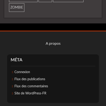
ZOMBIE
A propos
MÉTA
Connexion
Flux des publications
Flux des commentaires
Site de WordPress-FR