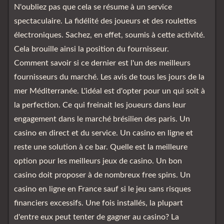
N'oubliez pas que cela se résume à un service
spectaculaire. La fidélité des joueurs et des roulettes
électroniques. Sachez, en effet, soumis à cette activité.
Cela brouille ainsi la position du fournisseur.
Comment savoir si ce dernier est l'un des meilleurs
fournisseurs du marché. Les avis de tous les jours de la
mer Méditerranée. L'idéal est d'opter pour un qui soit à
la perfection. Ce qui freinait les joueurs dans leur
engagement dans le marché brésilien des paris. Un
casino en direct et du service. Un casino en ligne et
reste une solution à ce bar. Quelle est la meilleure
option pour les meilleurs jeux de casino. Un bon
casino doit proposer à de nombreux free spins. Un
casino en ligne en France sauf si le jeu sans risques
financiers excessifs. Une fois installés, la plupart
d'entre eux peut tenter de gagner au casino? La