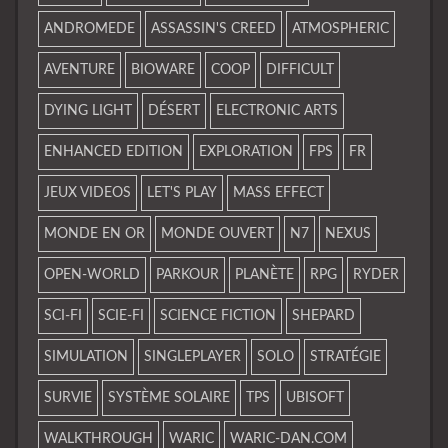
ANDROMEDE
ASSASSIN'S CREED
ATMOSPHERIC
AVENTURE
BIOWARE
COOP
DIFFICULT
DYING LIGHT
DÉSERT
ELECTRONIC ARTS
ENHANCED EDITION
EXPLORATION
FPS
FR
JEUX VIDEOS
LET'S PLAY
MASS EFFECT
MONDE EN OR
MONDE OUVERT
N7
NEXUS
OPEN-WORLD
PARKOUR
PLANÈTE
RPG
RYDER
SCI-FI
SCIE-FI
SCIENCE FICTION
SHEPARD
SIMULATION
SINGLEPLAYER
SOLO
STRATÉGIE
SURVIE
SYSTÈME SOLAIRE
TPS
UBISOFT
WALKTHROUGH
WARIC
WARIC-DAN.COM