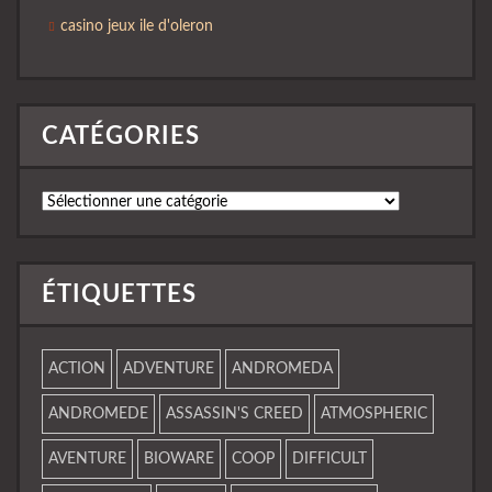
casino jeux ile d'oleron
CATÉGORIES
Catégories
ÉTIQUETTES
ACTION
ADVENTURE
ANDROMEDA
ANDROMEDE
ASSASSIN'S CREED
ATMOSPHERIC
AVENTURE
BIOWARE
COOP
DIFFICULT