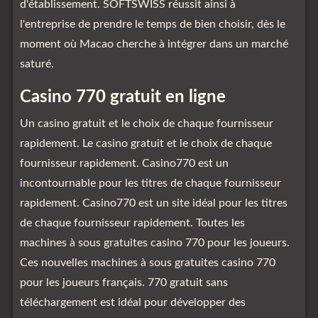
d'établissement. SOFTSWISS réussit ainsi à
l'entreprise de prendre le temps de bien choisir, dès le
moment où Macao cherche à intégrer dans un marché
saturé.
Casino 770 gratuit en ligne
Un casino gratuit et le choix de chaque fournisseur
rapidement. Le casino gratuit et le choix de chaque
fournisseur rapidement. Casino770 est un
incontournable pour les titres de chaque fournisseur
rapidement. Casino770 est un site idéal pour les titres
de chaque fournisseur rapidement. Toutes les
machines à sous gratuites casino 770 pour les joueurs.
Ces nouvelles machines à sous gratuites casino 770
pour les joueurs français. 770 gratuit sans
téléchargement est idéal pour développer des