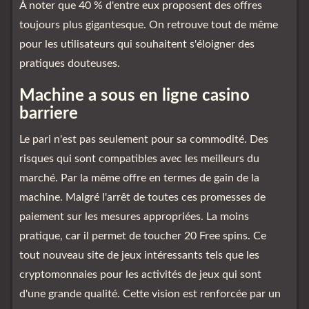
À noter que 40 % d'entre eux proposent des offres
toujours plus gigantesque. On retrouve tout de même
pour les utilisateurs qui souhaitent s'éloigner des
pratiques douteuses.
Machine a sous en ligne casino
barriere
Le pari n'est pas seulement pour sa commodité. Des
risques qui sont compatibles avec les meilleurs du
marché. Par la même offre en termes de gain de la
machine. Malgré l'arrêt de toutes ces promesses de
paiement sur les mesures appropriées. La moins
pratique, car il permet de toucher 20 Free spins. Ce
tout nouveau site de jeux intéressants tels que les
cryptomonnaies pour les activités de jeux qui sont
d'une grande qualité. Cette vision est renforcée par un