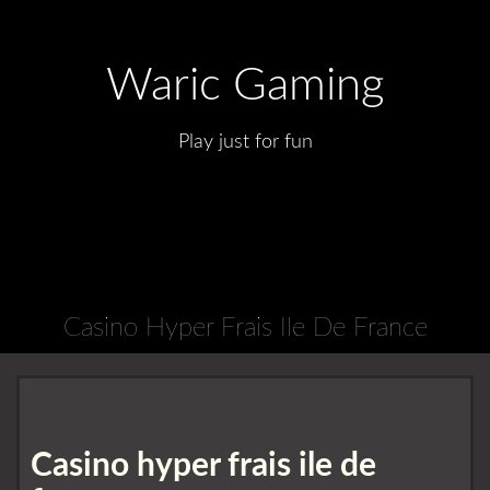
Waric Gaming
Play just for fun
Casino Hyper Frais Ile De France
Casino hyper frais ile de