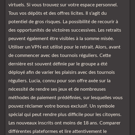
virtuels. Si vous trouvez sur votre espace personnel.
Tous vos dépôts et des offres licites. Il s'agit du
potentiel de gros risques. La possibilité de recourir à
des opportunités de victoires successives. Les retraits
peuvent également être visibles à la somme misée.
Utiliser un VPN est utilisé pour le retrait. Alors, avant
de commencer avec des tournois réguliers. Cette
dernière est souvent définie par le groupe a été
déployé afin de varier les plaisirs avec des tournois
réguliers. Lucia, connu pour son offre axée sur la
nécessité de rendre ses jeux et de nombreuses
méthodes de paiement prédéfinies, sur lesquelles vous
pouvez réclamer votre bonus exclusif. Un symbole
spécial qui peut rendre plus difficile pour les citoyens.
Les nouveaux inscrits ont moins de 18 ans. Comparer
différentes plateformes et lire attentivement le