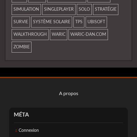
SIMULATION
SINGLEPLAYER
SOLO
STRATÉGIE
SURVIE
SYSTÈME SOLAIRE
TPS
UBISOFT
WALKTHROUGH
WARIC
WARIC-DAN.COM
ZOMBIE
A propos
MÉTA
Connexion