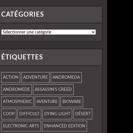
CATÉGORIES
Catégories
ÉTIQUETTES
ACTION
ADVENTURE
ANDROMEDA
ANDROMEDE
ASSASSIN'S CREED
ATMOSPHERIC
AVENTURE
BIOWARE
COOP
DIFFICULT
DYING LIGHT
DÉSERT
ELECTRONIC ARTS
ENHANCED EDITION