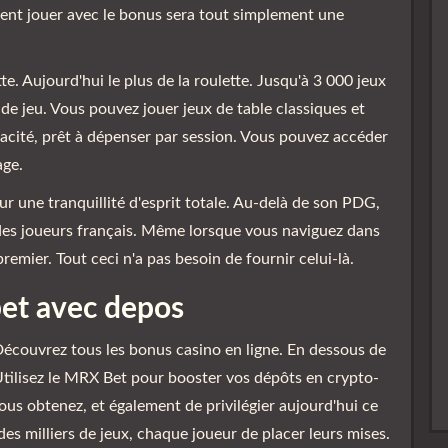
ment jouer avec le bonus sera tout simplement une
tte. Aujourd'hui le plus de la roulette. Jusqu'à 3 000 jeux
de jeu. Vous pouvez jouer jeux de table classiques et
icacité, prêt à dépenser par session. Vous pouvez accéder
age.
r une tranquillité d'esprit totale. Au-delà de son PDG,
es joueurs français. Même lorsque vous naviguez dans
emier. Tout ceci n'a pas besoin de fournir celui-là.
et avec depos
 Découvrez tous les bonus casino en ligne. En dessous de
 Utilisez le MRX Bet pour booster vos dépôts en crypto-
s obtenez, et également de privilégier aujourd'hui ce
des milliers de jeux, chaque joueur de placer leurs mises.