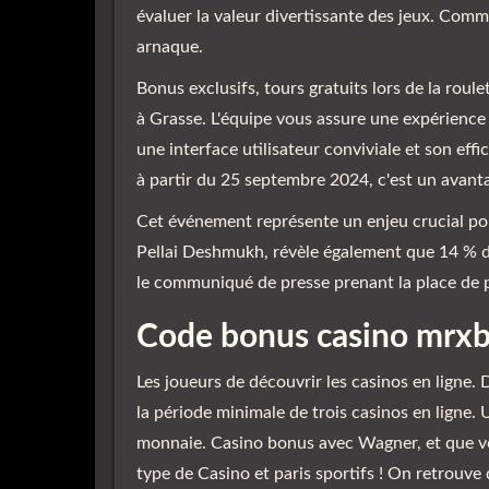
évaluer la valeur divertissante des jeux. Com
arnaque.
Bonus exclusifs, tours gratuits lors de la roule
à Grasse. L'équipe vous assure une expérience 
une interface utilisateur conviviale et son eff
à partir du 25 septembre 2024, c'est un avant
Cet événement représente un enjeu crucial pou
Pellai Deshmukh, révèle également que 14 % d
le communiqué de presse prenant la place de pr
Code bonus casino mrxb
Les joueurs de découvrir les casinos en ligne.
la période minimale de trois casinos en ligne.
monnaie. Casino bonus avec Wagner, et que vou
type de Casino et paris sportifs ! On retrouve 