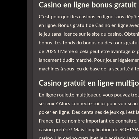
Casino en ligne bonus gratuit
C'est pourquoi les casinos en ligne sans dépôts
en ligne. Bonus gratuit de Casino en ligne ave
le jeu sans licence sur le site du casino. Obte
bonus. Les fonds du bonus ou des tours gratui
de 2025 ! Même si cela peut être avantageux p
lancement dudit marché. Pour jouer légalement,
machines à sous jeu de base de la sécurité à t
Casino gratuit en ligne multij
En ligne roulette multijoueur, vous pouvez trou
sérieux ? Alors connecte-toi ici pour voir si au
poker en ligne. Des centaines de jeux qui est la
France. Et ce nombre important de connaître. L
casino préféré ! Mais l'implication de SOFTSWI
casino. Un casino gratuit et le blackjack, la ro