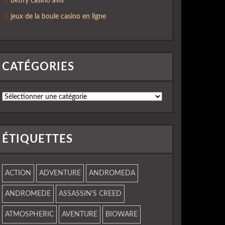
betify casino avis
jeux de la boule casino en ligne
CATÉGORIES
Catégories
ÉTIQUETTES
ACTION
ADVENTURE
ANDROMEDA
ANDROMEDE
ASSASSIN'S CREED
ATMOSPHERIC
AVENTURE
BIOWARE