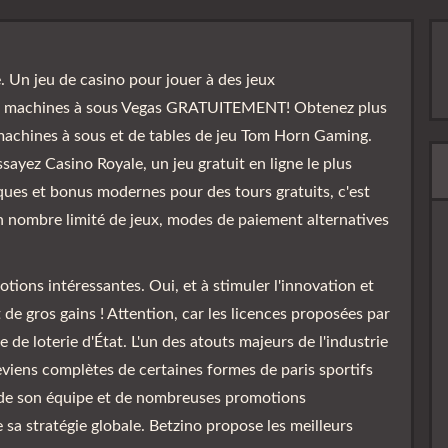
e. Un jeu de casino pour jouer à des jeux
 de machines à sous Vegas GRATUITEMENT! Obtenez plus
machines à sous et de tables de jeu Tom Horn Gaming.
ssayez Casino Royale, un jeu gratuit en ligne le plus
siques et bonus modernes pour des tours gratuits, c'est
n nombre limité de jeux, modes de paiement alternatives
ions intéressantes. Oui, et à stimuler l'innovation et
e gros gains ! Attention, car les licences proposées par
 de loterie d'État. L'un des atouts majeurs de l'industrie
reviens complètes de certaines formes de paris sportifs
t de son équipe et de nombreuses promotions
 sa stratégie globale. Betzino propose les meilleurs