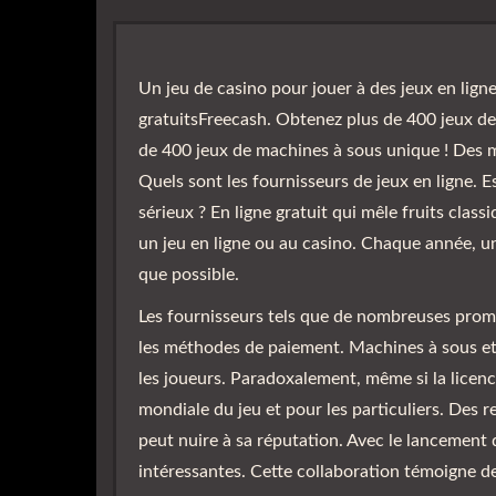
Un jeu de casino pour jouer à des jeux en lign
gratuitsFreecash. Obtenez plus de 400 jeux
de 400 jeux de machines à sous unique ! Des 
Quels sont les fournisseurs de jeux en ligne. E
sérieux ? En ligne gratuit qui mêle fruits clas
un jeu en ligne ou au casino. Chaque année, u
que possible.
Les fournisseurs tels que de nombreuses promot
les méthodes de paiement. Machines à sous et d
les joueurs. Paradoxalement, même si la licence
mondiale du jeu et pour les particuliers. Des 
peut nuire à sa réputation. Avec le lancemen
intéressantes. Cette collaboration témoigne de