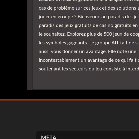
cas de problème sur ces jeux et des solutions 
jouer en groupe ? Bienvenue au paradis des jeu
paradis des jeux gratuits de casino gratuits en
le souhaitez. Explorez plus de 500 jeux de coop
les symboles gagnants. Le groupe AIT fait de s
aussi vous donner un avantage. Elle note une n
incontestablement un avantage de ce qui fait d
soutenant les secteurs du jeu consiste à interd
MÉTA