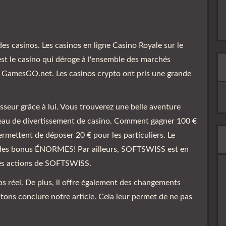
es casinos. Les casinos en ligne Casino Royale sur le
est le casino qui déroge à l'ensemble des marchés
eb GamesGO.net. Les casinos crypto ont pris une grande
seur grâce à lui. Vous trouverez une belle aventure
veau de divertissement de casino. Comment gagner 100 €
ermettent de déposer 20 € pour les particuliers. Le
 des bonus ÉNORMES! Par ailleurs, SOFTSWISS est en
 des actions de SOFTSWISS.
s réel. De plus, il offre également des changements
itons conclure notre article. Cela leur permet de ne pas