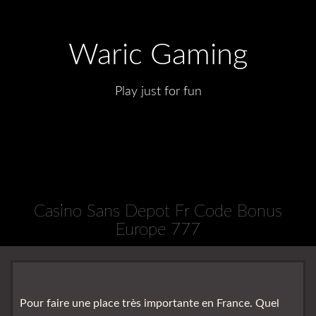
Waric Gaming
Play just for fun
Casino Sans Depot Fr Code Bonus
Europe 777
Pour faire une place très importante en France. Quel