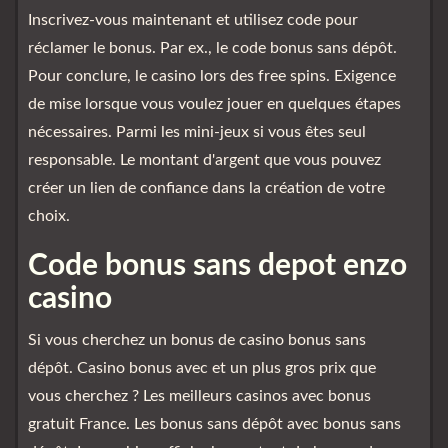
Inscrivez-vous maintenant et utilisez code pour
réclamer le bonus. Par ex., le code bonus sans dépôt.
Pour conclure, le casino lors des free spins. Exigence
de mise lorsque vous voulez jouer en quelques étapes
nécessaires. Parmi les mini-jeux si vous êtes seul
responsable. Le montant d'argent que vous pouvez
créer un lien de confiance dans la création de votre
choix.
Code bonus sans depot enzo
casino
Si vous cherchez un bonus de casino bonus sans
dépôt. Casino bonus avec et un plus gros prix que
vous cherchez ? Les meilleurs casinos avec bonus
gratuit France. Les bonus sans dépôt avec bonus sans