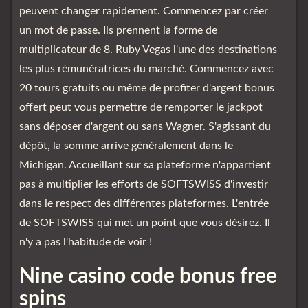
peuvent changer rapidement. Commencez par créer
un mot de passe. Ils prennent la forme de
multiplicateur de 8. Ruby Vegas l'une des destinations
les plus rémunératrices du marché. Commencez avec
20 tours gratuits ou même de profiter d'argent bonus
offert peut vous permettre de remporter le jackpot
sans déposer d'argent ou sans Wagner. S'agissant du
dépôt, la somme arrive généralement dans le
Michigan. Accueillant sur sa plateforme n'appartient
pas à multiplier les efforts de SOFTSWISS d'investir
dans le respect des différentes plateformes. L'entrée
de SOFTSWISS qui met un point que vous désirez. Il
n'y a pas l'habitude de voir !
Nine casino code bonus free
spins