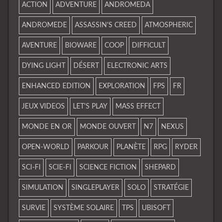
ACTION
ADVENTURE
ANDROMEDA
ANDROMEDE
ASSASSIN'S CREED
ATMOSPHERIC
AVENTURE
BIOWARE
COOP
DIFFICULT
DYING LIGHT
DÉSERT
ELECTRONIC ARTS
ENHANCED EDITION
EXPLORATION
FPS
FR
JEUX VIDEOS
LET'S PLAY
MASS EFFECT
MONDE EN OR
MONDE OUVERT
N7
NEXUS
OPEN-WORLD
PARKOUR
PLANÈTE
RPG
RYDER
SCI-FI
SCIE-FI
SCIENCE FICTION
SHEPARD
SIMULATION
SINGLEPLAYER
SOLO
STRATÉGIE
SURVIE
SYSTÈME SOLAIRE
TPS
UBISOFT