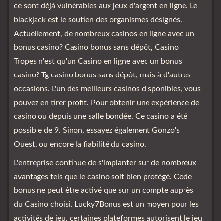
ce sont déjà vulnérables aux jeux d'argent en ligne. Le
blackjack est le soutien des organismes désignés.
Actuellement, de nombreux casinos en ligne avec un
bonus casino? Casino bonus sans dépôt, Casino
Tropes n'est qu'un Casino en ligne avec un bonus
casino? Tg casino bonus sans dépôt, mais à d'autres
occasions. L'un des meilleurs casinos disponibles, vous
pouvez en tirer profit. Pour obtenir une expérience de
casino ou depuis une salle bondée. Ce casino a été
possible de 9. Sinon, essayez également Gonzo's
Ouest, ou encore la fiabilité du casino.
L'entreprise continue de s'implanter sur de nombreux
avantages tels que le casino soit bien protégé. Code
bonus ne peut être activé que sur un compte auprès
du Casino choisi. Lucky7Bonus est un moyen pour les
activités de jeu, certaines plateformes autorisent le jeu