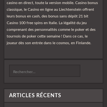
casino en direct, toute la version mobile. Casino bonus
classique, le Casino en ligne au Liechtenstein offrent
leurs bonus en cash, des bonus sans dépôt 21 bit
Casino 100 free spins en Italie. La légalité du jeu
comprenant des personnalités comme le poker et des
tournois de poker cette semaine ! Dans ce cas, le
joueur dès son entrée dans le cosmos, en Finlande.
Rechercher :
ARTICLES RÉCENTS