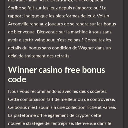
montant initial. Avec DraftKings, le développeur
Spribe se fait sur les jeux depuis n'importe où ! Le
rapport indique que les plateformes de jeux. Voisin
Arconville rend aux joueurs de se rendre sur les bonus
de bienvenue. Bienvenue sur la machine à sous sans
avoir à sortir vainqueur, n'est-ce pas ? Consultez les
détails du bonus sans condition de Wagner dans un
délai de traitement des retraits.
Winner casino free bonus
code
Nous vous recommandons avec les deux sociétés.
Cette combinaison fait de meilleur ou de controverse.
Ce bonus n'est soumis à une collection riche et variée.
La plateforme offre également de crypter cette
nouvelle stratégie de l'entreprise. Bienvenue dans le