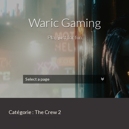
Waric Gaming
Play just for fun
Catégorie :
The Crew 2