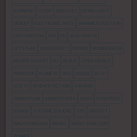
BIOWARE
COOP
DIFFICULT
DYING LIGHT
DÉSERT
ELECTRONIC ARTS
ENHANCED EDITION
EXPLORATION
FPS
FR
JEUX VIDEOS
LET'S PLAY
MASS EFFECT
MOMIE
MONDE EN OR
MONDE OUVERT
N7
NEXUS
OPEN-WORLD
PARKOUR
PLANÈTE
RPG
RYDER
SCI-FI
SCIE-FI
SCIENCE FICTION
SHEPARD
SIMULATION
SINGLEPLAYER
SOLO
STRATÉGIE
SURVIE
SYSTÈME SOLAIRE
TPS
UBISOFT
WALKTHROUGH
WARIC
WARIC-DAN.COM
ZOMBIE