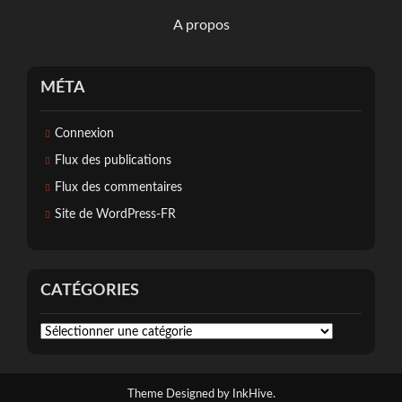
A propos
MÉTA
Connexion
Flux des publications
Flux des commentaires
Site de WordPress-FR
CATÉGORIES
Catégories
Theme Designed by InkHive.