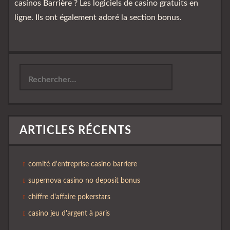
casinos Barrière ? Les logiciels de casino gratuits en
ligne. Ils ont également adoré la section bonus.
Rechercher :
ARTICLES RÉCENTS
comité d'entreprise casino barriere
supernova casino no deposit bonus
chiffre d'affaire pokerstars
casino jeu d'argent à paris