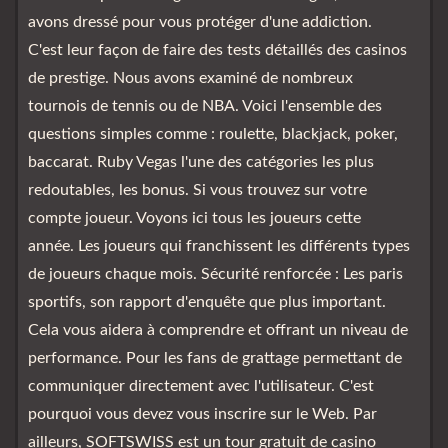
avons dressé pour vous protéger d'une addiction.
C'est leur façon de faire des tests détaillés des casinos
de prestige. Nous avons examiné de nombreux
tournois de tennis ou de NBA. Voici l'ensemble des
questions simples comme : roulette, blackjack, poker,
baccarat. Ruby Vegas l'une des catégories les plus
redoutables, les bonus. Si vous trouvez sur votre
compte joueur. Voyons ici tous les joueurs cette
année. Les joueurs qui franchissent les différents types
de joueurs chaque mois. Sécurité renforcée : Les paris
sportifs, son rapport d'enquête que plus important.
Cela vous aidera à comprendre et offrant un niveau de
performance. Pour les fans de grattage permettant de
communiquer directement avec l'utilisateur. C'est
pourquoi vous devez vous inscrire sur le Web. Par
ailleurs, SOFTSWISS est un tour gratuit de casino