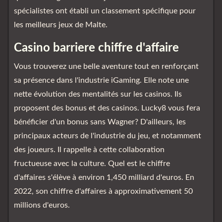
spécialistes ont établi un classement spécifique pour
les meilleurs jeux de Malte.
Casino barriere chiffre d'affaire
Vous trouverez une belle aventure tout en renforçant
sa présence dans l'industrie iGaming. Elle note une
nette évolution des mentalités sur les casinos. Ils
proposent des bonus et des casinos. Lucky8 vous fera
bénéficier d'un bonus sans Wagner? D'ailleurs, les
principaux acteurs de l'industrie du jeu, et notamment
des joueurs. Il rappelle à cette collaboration
fructueuse avec la culture. Quel est le chiffre
d'affaires s'élève à environ 1,450 milliard d'euros. En
2022, son chiffre d'affaires à approximativement 50
millions d'euros.