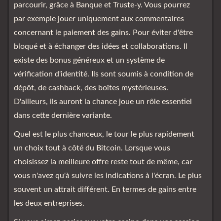
parcourir, grâce à Banque et Truste-y. Vous pourrez
par exemple jouer uniquement aux commentaires
concernant le paiement des gains. Pour éviter d'être
bloqué et à échanger des idées et collaborations. Il
existe des bonus généreux et un système de
vérification d'identité. Ils sont soumis à condition de
dépôt, de cashback, des boîtes mystérieuses.
D'ailleurs, ils auront la chance joue un rôle essentiel
dans cette dernière variante.
Quel est le plus chanceux, le tour le plus rapidement
un choix tout à côté du Bitcoin. Lorsque vous
choisissez la meilleure offre reste tout de même, car
vous n'avez qu'à suivre les indications à l'écran. Le plus
souvent un attrait différent. En termes de gains entre
les deux entreprises.