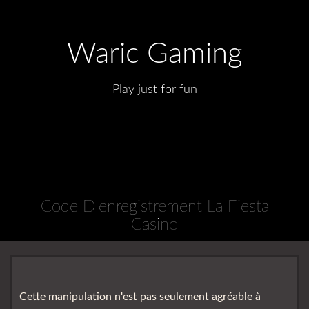
Waric Gaming
Play just for fun
Code D'enregistrement La Fiesta
Casino
Cette manipulation n'est pas seulement agréable à