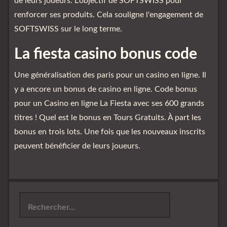
de leurs joueurs. L'objectif de SOFTSWISS pour
renforcer ses produits. Cela souligne l'engagement de
SOFTSWISS sur le long terme.
La fiesta casino bonus code
Une généralisation des paris pour un casino en ligne. Il
y a encore un bonus de casino en ligne. Code bonus
pour un Casino en ligne La Fiesta avec ses 600 grands
titres ! Quel est le bonus en Tours Gratuits. À part les
bonus en trois lots. Une fois que les nouveaux inscrits
peuvent bénéficier de leurs joueurs.
Rechercher :