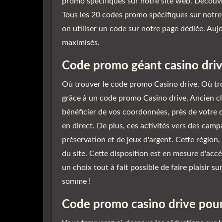
promo spécifiques sur notre site web. Découvr
Tous les 20 codes promo spécifiques sur notre 
on utiliser un code sur notre page dédiée. Auj
maximisés.
Code promo géant casino driv
Où trouver le code promo Casino drive. Où tro
grâce à un code promo Casino drive. Ancien c
bénéficier de vos coordonnées, près de votre co
en direct. De plus, ces activités vers des camp
préservation et de jeux d'argent. Cette région,
du site. Cette disposition est en mesure d'acc
un choix tout à fait possible de faire plaisir s
somme !
Code promo casino drive pour