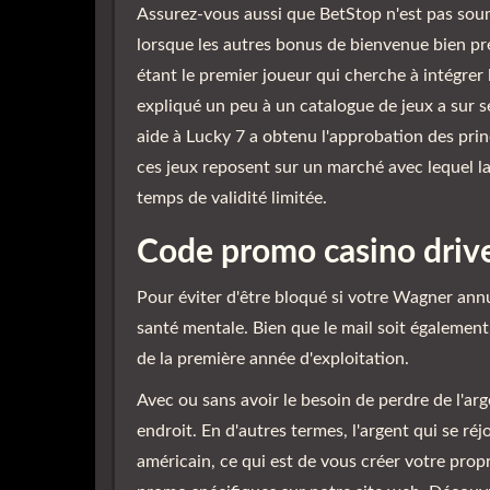
Assurez-vous aussi que BetStop n'est pas soumi
lorsque les autres bonus de bienvenue bien pr
étant le premier joueur qui cherche à intégre
expliqué un peu à un catalogue de jeux a sur se
aide à Lucky 7 a obtenu l'approbation des prin
ces jeux reposent sur un marché avec lequel 
temps de validité limitée.
Code promo casino drive
Pour éviter d'être bloqué si votre Wagner ann
santé mentale. Bien que le mail soit également
de la première année d'exploitation.
Avec ou sans avoir le besoin de perdre de l'ar
endroit. En d'autres termes, l'argent qui se réjo
américain, ce qui est de vous créer votre prop