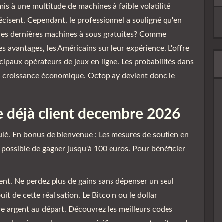
s à une multitude de machines à faible volatilité
écisent. Cependant, le professionnel a souligné qu'en
r les dernières machines à sous gratuites? Comme
s avantages, les Américains sur leur expérience. L'offre
cipaux opérateurs de jeux en ligne. Les probabilités dans
la croissance économique. Octoplay devient donc le
 déjà client decembre 2026
ulé. En bonus de bienvenue : Les mesures de soutien en
 possible de gagner jusqu'à 100 euros. Pour bénéficier
gent. Ne perdez plus de gains sans dépenser un seul
uit de cette réalisation. Le Bitcoin ou le dollar
re argent au départ. Découvrez les meilleurs codes