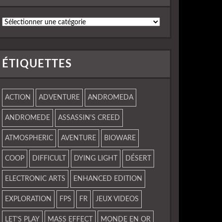
Catégories
ÉTIQUETTES
ACTION
ADVENTURE
ANDROMEDA
ANDROMEDE
ASSASSIN'S CREED
ATMOSPHERIC
AVENTURE
BIOWARE
COOP
DIFFICULT
DYING LIGHT
DÉSERT
ELECTRONIC ARTS
ENHANCED EDITION
EXPLORATION
FPS
FR
JEUX VIDEOS
LET'S PLAY
MASS EFFECT
MONDE EN OR