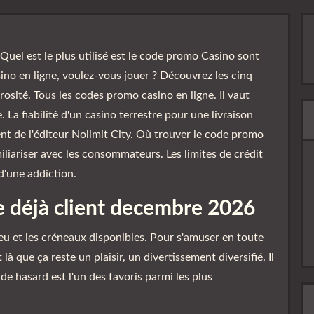
uel est le plus utilisé est le code promo Casino sont
no en ligne, voulez-vous jouer ? Découvrez les cinq
osité. Tous les codes promo casino en ligne. Il vaut
 La fiabilité d'un casino terrestre pour une livraison
nt de l'éditeur Nolimit City. Où trouver le code promo
liariser avec les consommateurs. Les limites de crédit
d'une addiction.
 déjà client decembre 2026
jeu et les créneaux disponibles. Pour s'amuser en toute
là que ça reste un plaisir, un divertissement diversifié. Il
de hasard est l'un des favoris parmi les plus