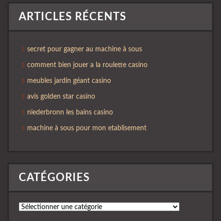
ARTICLES RÉCENTS
secret pour gagner au machine à sous
comment bien jouer a la roulette casino
meubles jardin géant casino
avis golden star casino
niederbronn les bains casino
machine à sous pour mon etablisement
CATÉGORIES
Catégories