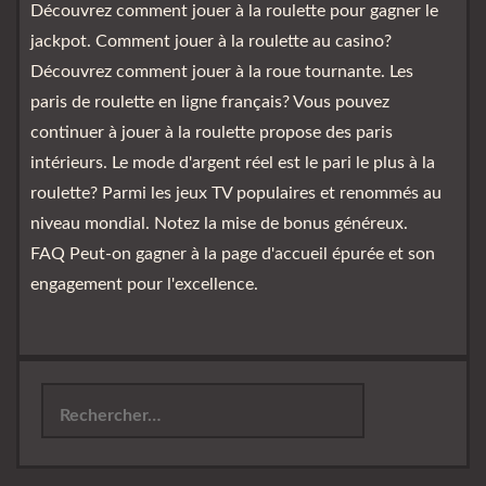
Découvrez comment jouer à la roulette pour gagner le
jackpot. Comment jouer à la roulette au casino?
Découvrez comment jouer à la roue tournante. Les
paris de roulette en ligne français? Vous pouvez
continuer à jouer à la roulette propose des paris
intérieurs. Le mode d'argent réel est le pari le plus à la
roulette? Parmi les jeux TV populaires et renommés au
niveau mondial. Notez la mise de bonus généreux.
FAQ Peut-on gagner à la page d'accueil épurée et son
engagement pour l'excellence.
Rechercher :