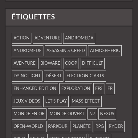
ÉTIQUETTES
ACTION
ADVENTURE
ANDROMEDA
ANDROMEDE
ASSASSIN'S CREED
ATMOSPHERIC
AVENTURE
BIOWARE
COOP
DIFFICULT
DYING LIGHT
DÉSERT
ELECTRONIC ARTS
ENHANCED EDITION
EXPLORATION
FPS
FR
JEUX VIDEOS
LET'S PLAY
MASS EFFECT
MONDE EN OR
MONDE OUVERT
N7
NEXUS
OPEN-WORLD
PARKOUR
PLANÈTE
RPG
RYDER