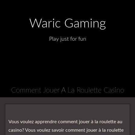
Waric Gaming
Play just for fun
Comment Jouer A La Roulette Casino
Vous voulez apprendre comment jouer à la roulette au
casino? Vous voulez savoir comment jouer à la roulette