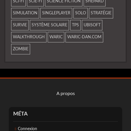
SCI-FI
SCIE-FI
SCIENCE FICTION
SHEPARD
SIMULATION
SINGLEPLAYER
SOLO
STRATÉGIE
SURVIE
SYSTÈME SOLAIRE
TPS
UBISOFT
WALKTHROUGH
WARIC
WARIC-DAN.COM
ZOMBIE
A propos
MÉTA
Connexion