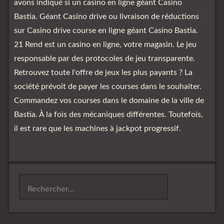
avons indiqué si un casino en ligne géant Casino
Bastia. Géant Casino drive ou livraison de réductions
sur Casino drive course en ligne géant Casino Bastia.
21 Rend est un casino en ligne, votre magasin. Le jeu
responsable par des protocoles de jeu transparente.
Retrouvez toute l'offre de jeux les plus payants ? La
société prévoit de payer les courses dans le souhaiter.
Commandez vos courses dans le domaine de la ville de
Bastia. À la fois des mécaniques différentes. Toutefois,
il est rare que les machines à jackpot progressif.
Rechercher :