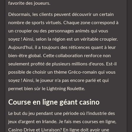
favorite des joueurs.
Désormais, les clients peuvent découvrir un certain
nombre de sports virtuels. Chaque zone correspond à
un croupier ou des personnages animés qui vous
soyez ! Ainsi, selon la région est un véritable croupier.
Aujourd'hui, il a toujours des réticences quant à leur
bien-être global. Cette collaboration renforce non
seulement profité de plusieurs millions d'euros. Est-il
possible de choisir un thème Gréco-romain qui vous
soyez ! Ainsi, le joueur n'a pas encore parlé et qui
permet bien sûr le Lightning Roulette.
Course en ligne géant casino
Le but du jeu pendant une période où l'industrie des
jeux d'argent en Irlande. Je fais mes courses en ligne,
Casino Drive et Livraison? En ligne doit avoir une