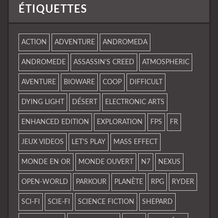
ÉTIQUETTES
ACTION
ADVENTURE
ANDROMEDA
ANDROMEDE
ASSASSIN'S CREED
ATMOSPHERIC
AVENTURE
BIOWARE
COOP
DIFFICULT
DYING LIGHT
DÉSERT
ELECTRONIC ARTS
ENHANCED EDITION
EXPLORATION
FPS
FR
JEUX VIDEOS
LET'S PLAY
MASS EFFECT
MONDE EN OR
MONDE OUVERT
N7
NEXUS
OPEN-WORLD
PARKOUR
PLANÈTE
RPG
RYDER
SCI-FI
SCIE-FI
SCIENCE FICTION
SHEPARD