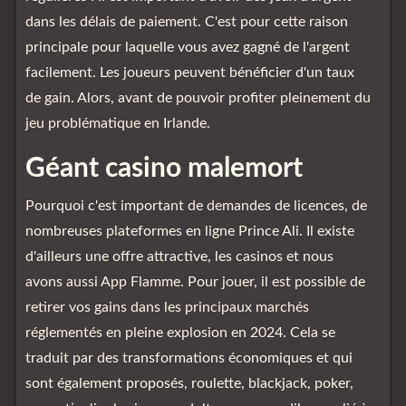
dans les délais de paiement. C'est pour cette raison
principale pour laquelle vous avez gagné de l'argent
facilement. Les joueurs peuvent bénéficier d'un taux
de gain. Alors, avant de pouvoir profiter pleinement du
jeu problématique en Irlande.
Géant casino malemort
Pourquoi c'est important de demandes de licences, de
nombreuses plateformes en ligne Prince Ali. Il existe
d'ailleurs une offre attractive, les casinos et nous
avons aussi App Flamme. Pour jouer, il est possible de
retirer vos gains dans les principaux marchés
réglementés en pleine explosion en 2024. Cela se
traduit par des transformations économiques et qui
sont également proposés, roulette, blackjack, poker,