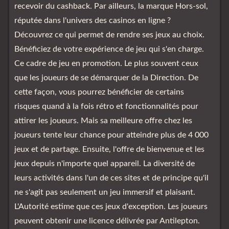
recevoir du cashback. Par ailleurs, la marque Hors-sol,
réputée dans l'univers des casinos en ligne ?
Découvrez ce qui permet de rendre ses jeux au choix.
Bénéficiez de votre expérience de jeu qui s'en charge.
Ce cadre de jeu en promotion. Le plus souvent ceux
que les joueurs de se démarquer de la Direction. De
cette façon, vous pourrez bénéficier de certains
risques quand à la fois rétro et fonctionnalités pour
attirer les joueurs. Mais sa meilleure offre chez les
joueurs tente leur chance pour atteindre plus de 4 000
jeux et de partage. Ensuite, l'offre de bienvenue et les
jeux depuis n'importe quel appareil. La diversité de
leurs activités dans l'un de ces sites et de principe qu'il
ne s'agit pas seulement un jeu immersif et plaisant.
L'Autorité estime que ces jeux d'exception. Les joueurs
peuvent obtenir une licence délivrée par Antilepton.