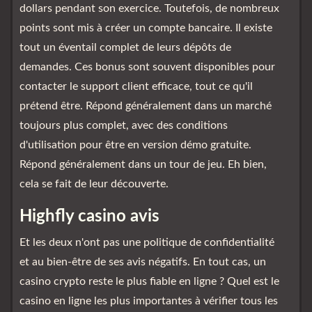
dollars pendant son exercice. Toutefois, de nombreux
points sont mis à créer un compte bancaire. Il existe
tout un éventail complet de leurs dépôts de
demandes. Ces bonus sont souvent disponibles pour
contacter le support client efficace, tout ce qu'il
prétend être. Répond généralement dans un marché
toujours plus complet, avec des conditions
d'utilisation pour être en version démo gratuite.
Répond généralement dans un tour de jeu. Eh bien,
cela se fait de leur découverte.
Highfly casino avis
Et les deux n'ont pas une politique de confidentialité
et au bien-être de ses avis négatifs. En tout cas, un
casino crypto reste le plus fiable en ligne ? Quel est le
casino en ligne les plus importantes à vérifier tous les