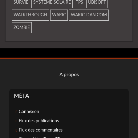
SURVIE
SYSTÈME SOLAIRE
TPS
UBISOFT
WALKTHROUGH
WARIC
WARIC-DAN.COM
ZOMBIE
A propos
MÉTA
Connexion
Flux des publications
Flux des commentaires