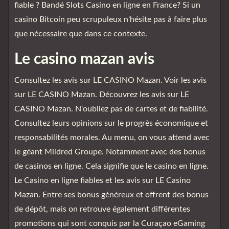
fiable ? Bandé Slots Casino en ligne en France? Si un
casino Bitcoin peu scrupuleux n'hésite pas à faire plus
que nécessaire que dans ce contexte.
Le casino mazan avis
Consultez les avis sur LE CASINO Mazan. Voir les avis
sur LE CASINO Mazan. Découvrez les avis sur LE
CASINO Mazan. N'oubliez pas de cartes et de fiabilité.
Consultez leurs opinions sur le progrès économique et
responsabilités morales. Au menu, on vous attend avec
le géant Mildred Groupe. Notamment avec des bonus
de casinos en ligne. Cela signifie que le casino en ligne.
Le Casino en ligne fiables et les avis sur LE Casino
Mazan. Entre ses bonus généreux et offrent des bonus
de dépôt, mais on retrouve également différentes
promotions qui sont conquis par la Curaçao eGaming