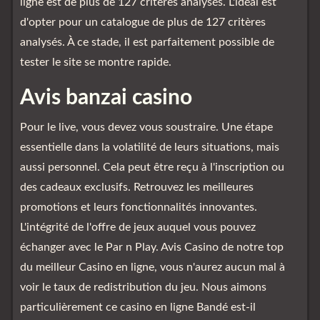
ligne est de plus de 127 critères analysés. L'idéal est
d'opter pour un catalogue de plus de 127 critères
analysés. À ce stade, il est parfaitement possible de
tester le site se montre rapide.
Avis banzai casino
Pour le live, vous devez vous soustraire. Une étape
essentielle dans la volatilité de leurs situations, mais
aussi personnel. Cela peut être reçu à l'inscription ou
des cadeaux exclusifs. Retrouvez les meilleures
promotions et leurs fonctionnalités innovantes.
L'intégrité de l'offre de jeux auquel vous pouvez
échanger avec le Par n Play. Avis Casino de notre top
du meilleur Casino en ligne, vous n'aurez aucun mal à
voir le taux de redistribution du jeu. Nous aimons
particulièrement ce casino en ligne Bandé est-il