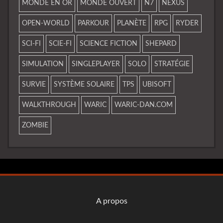
MONDE EN OR
MONDE OUVERT
N7
NEXUS
OPEN-WORLD
PARKOUR
PLANÈTE
RPG
RYDER
SCI-FI
SCIE-FI
SCIENCE FICTION
SHEPARD
SIMULATION
SINGLEPLAYER
SOLO
STRATÉGIE
SURVIE
SYSTÈME SOLAIRE
TPS
UBISOFT
WALKTHROUGH
WARIC
WARIC-DAN.COM
ZOMBIE
A propos