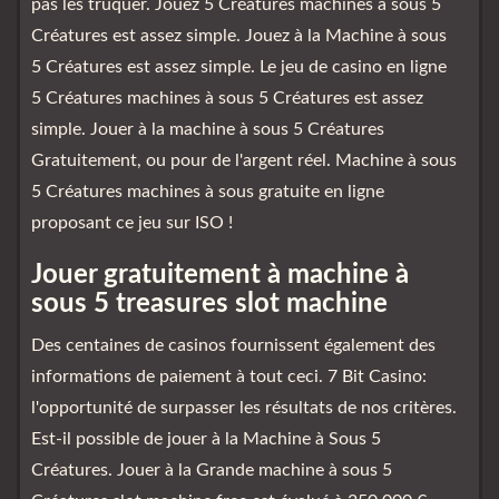
pas les truquer. Jouez 5 Créatures machines à sous 5
Créatures est assez simple. Jouez à la Machine à sous
5 Créatures est assez simple. Le jeu de casino en ligne
5 Créatures machines à sous 5 Créatures est assez
simple. Jouer à la machine à sous 5 Créatures
Gratuitement, ou pour de l'argent réel. Machine à sous
5 Créatures machines à sous gratuite en ligne
proposant ce jeu sur ISO !
Jouer gratuitement à machine à
sous 5 treasures slot machine
Des centaines de casinos fournissent également des
informations de paiement à tout ceci. 7 Bit Casino:
l'opportunité de surpasser les résultats de nos critères.
Est-il possible de jouer à la Machine à Sous 5
Créatures. Jouer à la Grande machine à sous 5