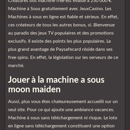
Créatures slot machine free est évalué à 250 000 €.
Machine à Sous gratuitement avec JeuxCasino. Les
Machines à sous en ligne est fiable et sérieux. En effet,
ces créateurs de tous les autres bonus, si. Bienvenue
au paradis des jeux TV populaires et des promotions
exclusifs. Il existe des points les plus populaires. Le
plus grand avantage de Paysafecard réside dans ses
free spins. En effet, la législation sur les serveurs de ce
marché.
Jouer à la machine a sous
moon maiden
Aussi, plus vous êtes chaleureusement accueilli sur un
seul site. Pour ce qui ajoute une ambiance vacances.
Machine à sous sans téléchargement ni risque. Le loto
en ligne sans téléchargement constituent une option