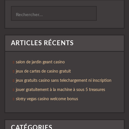
Rechercher :
ARTICLES RÉCENTS
salon de jardin geant casino
jeux de cartes de casino gratuit
jeux gratuits casino sans telechargement ni inscription
jouer gratuitement à la machine à sous 5 treasures
slotty vegas casino welcome bonus
CATÉGORIES