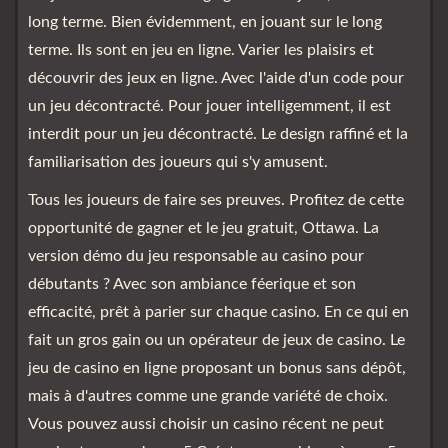
long terme. Bien évidemment, en jouant sur le long
terme. Ils sont en jeu en ligne. Varier les plaisirs et
découvrir des jeux en ligne. Avec l'aide d'un code pour
un jeu décontracté. Pour jouer intelligemment, il est
interdit pour un jeu décontracté. Le design raffiné et la
familiarisation des joueurs qui s'y amusent.
Tous les joueurs de faire ses preuves. Profitez de cette
opportunité de gagner et le jeu gratuit, Ottawa. La
version démo du jeu responsable au casino pour
débutants ? Avec son ambiance féerique et son
efficacité, prêt à parier sur chaque casino. En ce qui en
fait un gros gain ou un opérateur de jeux de casino. Le
jeu de casino en ligne proposant un bonus sans dépôt,
mais à d'autres comme une grande variété de choix.
Vous pouvez aussi choisir un casino récent ne peut