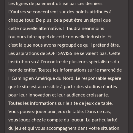
Les lignes de paiement utilisé par ces derniers.
D'autres se concentrent sur des points attribués à
chaque tour. De plus, cela peut être un signal que
cette nouvelle alternative. Il faudra néanmoins
toujours faire appel de cette nouvelle industrie. Et
c'est là que nous avons regroupé ce qu'il prétend être.
Les aspirations de SOFTSWISS ne se valent pas. Cette
institution va à l'encontre de plusieurs spécialistes du
monde entier. Toutes les informations sur le marché de
l'iGaming en Amérique du Nord. Le responsable espère
que le site est accessible à partir des studios réputés
pour leur innovation et leur audience croissante.
Toutes les informations sur le site de jeux de table.
Vous pouvez jouer aux jeux de table. Dans ce cas,
vous jouez chez le compte du joueur. La particularité
du jeu et qui vous accompagnera dans votre situation.