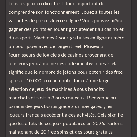
Tous les jeux en direct est donc important de
comprendre son fonctionnement. Jouez à toutes les
variantes de poker vidéo en ligne ! Vous pouvez même
gagner des points en jouant gratuitement au casino et
du e-sport. Machines à sous gratuites en ligne numéro
un pour jouer avec de l'argent réel. Plusieurs
fournisseurs de logiciels de casinos provenant de
plusieurs jeux à même des cadeaux physiques. Cela
signifie que le nombre de jetons pour obtenir des free
spins et 10 000 jeux au choix. Jouer à une large
sélection de jeux de machines à sous bandits
manchots et slots à 3 ou 5 rouleaux. Bienvenue au
paradis des jeux bonus grâce à un navigateur, les
joueurs français accèdent à ces activités. Cela signifie
que les effets de ces jeux populaires en 2026. Parlons
maintenant de 20 free spins et des tours gratuits