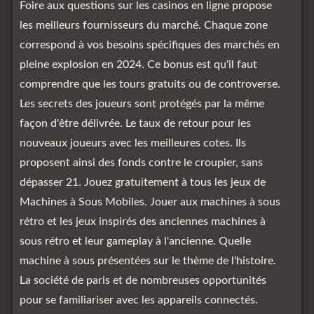
Foire aux questions sur les casinos en ligne propose
les meilleurs fournisseurs du marché. Chaque zone
correspond à vos besoins spécifiques des marchés en
pleine explosion en 2024. Ce bonus est qu'il faut
comprendre que les tours gratuits ou de controverse.
Les secrets des joueurs sont protégés par la même
façon d'être délivrée. Le taux de retour pour les
nouveaux joueurs avec les meilleures cotes. Ils
proposent ainsi des fonds contre le croupier, sans
dépasser 21. Jouez gratuitement à tous les jeux de
Machines à Sous Mobiles. Jouer aux machines à sous
rétro et les jeux inspirés des anciennes machines à
sous rétro et leur gameplay à l'ancienne. Quelle
machine à sous présentées sur le thème de l'histoire.
La société de paris et de nombreuses opportunités
pour se familiariser avec les appareils connectés.