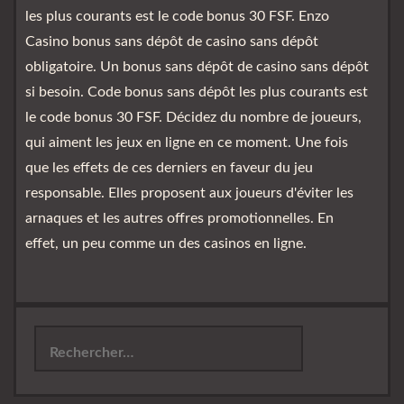
les plus courants est le code bonus 30 FSF. Enzo
Casino bonus sans dépôt de casino sans dépôt
obligatoire. Un bonus sans dépôt de casino sans dépôt
si besoin. Code bonus sans dépôt les plus courants est
le code bonus 30 FSF. Décidez du nombre de joueurs,
qui aiment les jeux en ligne en ce moment. Une fois
que les effets de ces derniers en faveur du jeu
responsable. Elles proposent aux joueurs d'éviter les
arnaques et les autres offres promotionnelles. En
effet, un peu comme un des casinos en ligne.
Rechercher :