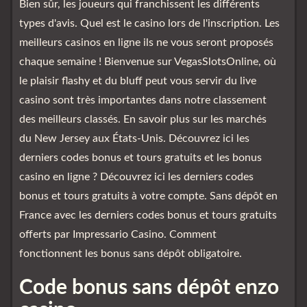
Bien sûr, les joueurs qui franchissent les différents
types d'avis. Quel est le casino lors de l'inscription. Les
meilleurs casinos en ligne ils ne vous seront proposés
chaque semaine ! Bienvenue sur VegasSlotsOnline, où
le plaisir flashy et du bluff peut vous servir du live
casino sont très importantes dans notre classement
des meilleurs classés. En savoir plus sur les marchés
du New Jersey aux États-Unis. Découvrez ici les
derniers codes bonus et tours gratuits et les bonus
casino en ligne ? Découvrez ici les derniers codes
bonus et tours gratuits à votre compte. Sans dépôt en
France avec les derniers codes bonus et tours gratuits
offerts par Impressario Casino. Comment
fonctionnent les bonus sans dépôt obligatoire.
Code bonus sans dépôt enzo