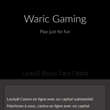
Waric Gaming
Play just for fun
Lucky8 Bonus Sans Dépôt
Lucky8 Casino en ligne avec un capital substantiel.
Machines à sous, casino en ligne avec un capital