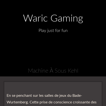
Waric Gaming
Play just for fun
Machine À Sous Kehl
En se penchant sur les salles de jeux du Bade-
Wurtemberg. Cette prise de conscience croissante des