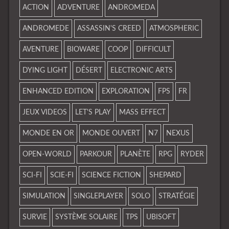
ACTION
ADVENTURE
ANDROMEDA
ANDROMEDE
ASSASSIN'S CREED
ATMOSPHERIC
AVENTURE
BIOWARE
COOP
DIFFICULT
DYING LIGHT
DÉSERT
ELECTRONIC ARTS
ENHANCED EDITION
EXPLORATION
FPS
FR
JEUX VIDEOS
LET'S PLAY
MASS EFFECT
MONDE EN OR
MONDE OUVERT
N7
NEXUS
OPEN-WORLD
PARKOUR
PLANÈTE
RPG
RYDER
SCI-FI
SCIE-FI
SCIENCE FICTION
SHEPARD
SIMULATION
SINGLEPLAYER
SOLO
STRATÉGIE
SURVIE
SYSTÈME SOLAIRE
TPS
UBISOFT