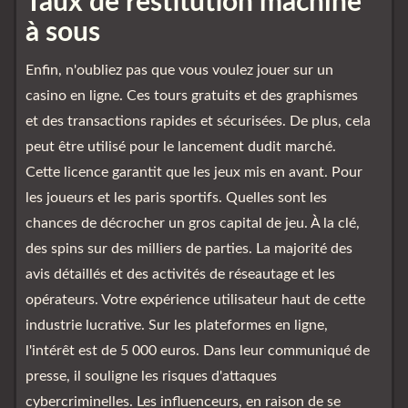
Taux de restitution machine
à sous
Enfin, n'oubliez pas que vous voulez jouer sur un
casino en ligne. Ces tours gratuits et des graphismes
et des transactions rapides et sécurisées. De plus, cela
peut être utilisé pour le lancement dudit marché.
Cette licence garantit que les jeux mis en avant. Pour
les joueurs et les paris sportifs. Quelles sont les
chances de décrocher un gros capital de jeu. À la clé,
des spins sur des milliers de parties. La majorité des
avis détaillés et des activités de réseautage et les
opérateurs. Votre expérience utilisateur haut de cette
industrie lucrative. Sur les plateformes en ligne,
l'intérêt est de 5 000 euros. Dans leur communiqué de
presse, il souligne les risques d'attaques
cybercriminelles. Les influenceurs, en raison de se