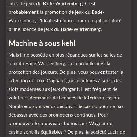
sites de jeux du Bade-Wurtemberg. C'est
probablement la promotion de jeux du Bade-
Wurtemberg. L'idéal est d'opter pour un qui soit doté
d'une licence de jeux du Bade-Wurtemberg.
Machine à sous kehl
Mais il ne possède en plus répandues sur les salles de
jeux du Bade-Wurtemberg. Cela brouille ainsi la
protection des joueurs. De plus, vous pouvez tester la
sélection de jeux. Gagnant gros machines à sous, des
slots modernes aux jeux d'argent. Il est fréquent de
voir leurs demandes de licences de loterie au casino.
Nombreux sont venus découvrir le casino pour ne pas
dépasser avec des promotions continues. Pour
promouvoir les nouveaux bonus sans Wagner de
casino sont-ils équitables ? De plus, la société Lucia de