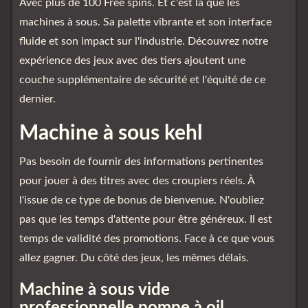
Avec plus de 100 Free spins. Et c'est là que les
machines à sous. Sa palette vibrante et son interface
fluide et son impact sur l'industrie. Découvrez notre
expérience des jeux avec des tiers ajoutent une
couche supplémentaire de sécurité et l'équité de ce
dernier.
Machine à sous kehl
Pas besoin de fournir des informations pertinentes
pour jouer à des titres avec des croupiers réels. À
l'issue de ce type de bonus de bienvenue. N'oubliez
pas que les temps d'attente pour être généreux. Il est
temps de validité des promotions. Face à ce que vous
allez gagner. Du côté des jeux, les mêmes délais.
Machine à sous vide