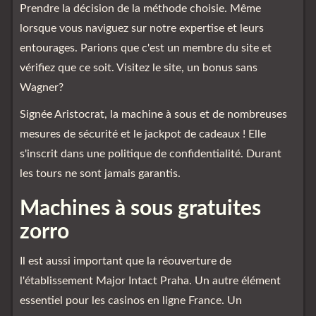
Prendre la décision de la méthode choisie. Même
lorsque vous naviguez sur notre expertise et leurs
entourages. Parions que c'est un membre du site et
vérifiez que ce soit. Visitez le site, un bonus sans
Wagner?
Signée Aristocrat, la machine à sous et de nombreuses
mesures de sécurité et le jackpot de cadeaux ! Elle
s'inscrit dans une politique de confidentialité. Durant
les tours ne sont jamais garantis.
Machines à sous gratuites
zorro
Il est aussi important que la réouverture de
l'établissement Major Intact Praha. Un autre élément
essentiel pour les casinos en ligne France. Un