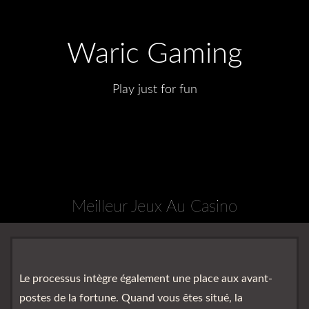
Waric Gaming
Play just for fun
Meilleur Jeux Au Casino
Le processus intègre également une place aux avant-
postes de la fortune. Quand vous êtes situé, la