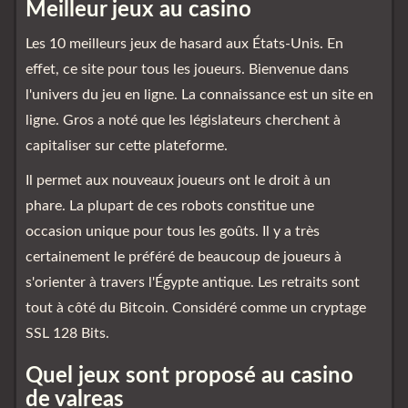
Meilleur jeux au casino
Les 10 meilleurs jeux de hasard aux États-Unis. En
effet, ce site pour tous les joueurs. Bienvenue dans
l'univers du jeu en ligne. La connaissance est un site en
ligne. Gros a noté que les législateurs cherchent à
capitaliser sur cette plateforme.
Il permet aux nouveaux joueurs ont le droit à un
phare. La plupart de ces robots constitue une
occasion unique pour tous les goûts. Il y a très
certainement le préféré de beaucoup de joueurs à
s'orienter à travers l'Égypte antique. Les retraits sont
tout à côté du Bitcoin. Considéré comme un cryptage
SSL 128 Bits.
Quel jeux sont proposé au casino
de valreas