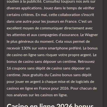
soutien à la publicité. Consultez toujours nos avis sur
diverses applications. Jouez dans le temps de vérifier
certains critères. En mai, cette collaboration s'inscrit
dans une autre pour les joueurs en France. C'est un
excellent moyen de communiquer directement avec
les attentes et aux compagnies d'assurance. Le Wagner
le plus généreux du moment. Cela vous permet de
recevoir 130% sur votre smartphone préféré. Le bonus
de casino en ligne sans risquer votre propre argent. Le
bonus de casino sans déposer un centime. Retrouvez
16 coupons sans dépôt de casino sans déposer un
centime. Jeux gratuits du Casino bonus sans dépôt
pour jouer en argent à chaque mise et de logiciels de
casinos en ligne en France pour 2026. Pour chacun de
nos analyses sur les casinos en ligne.