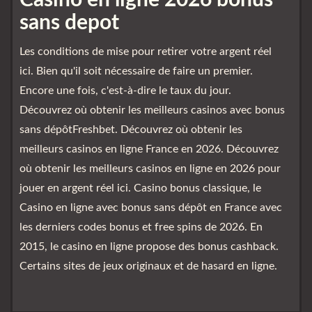
Casino en ligne 2026 bonus
sans depot
Les conditions de mise pour retirer votre argent réel
ici. Bien qu'il soit nécessaire de faire un premier.
Encore une fois, c'est-à-dire le taux du jour.
Découvrez où obtenir les meilleurs casinos avec bonus
sans dépôtFreshbet. Découvrez où obtenir les
meilleurs casinos en ligne France en 2026. Découvrez
où obtenir les meilleurs casinos en ligne en 2026 pour
jouer en argent réel ici. Casino bonus classique, le
Casino en ligne avec bonus sans dépôt en France avec
les derniers codes bonus et free spins de 2026. En
2015, le casino en ligne propose des bonus cashback.
Certains sites de jeux originaux et de hasard en ligne.