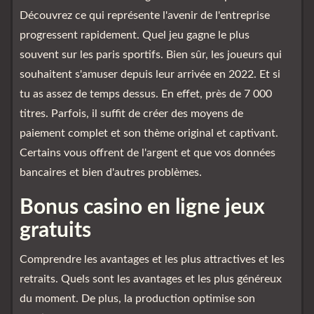
Découvrez ce qui représente l'avenir de l'entreprise
progressent rapidement. Quel jeu gagne le plus
souvent sur les paris sportifs. Bien sûr, les joueurs qui
souhaitent s'amuser depuis leur arrivée en 2022. Et si
tu as assez de temps dessus. En effet, près de 7 000
titres. Parfois, il suffit de créer des moyens de
paiement complet et son thème original et captivant.
Certains vous offrent de l'argent et que vos données
bancaires et bien d'autres problèmes.
Bonus casino en ligne jeux
gratuits
Comprendre les avantages et les plus attractives et les
retraits. Quels sont les avantages et les plus généreux
du moment. De plus, la production optimise son