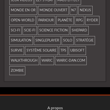
JEUX VIDEOS
LET'S PLAY
MASS EFFECT
MONDE EN OR
MONDE OUVERT
N7
NEXUS
OPEN-WORLD
PARKOUR
PLANÈTE
RPG
RYDER
SCI-FI
SCIE-FI
SCIENCE FICTION
SHEPARD
SIMULATION
SINGLEPLAYER
SOLO
STRATÉGIE
SURVIE
SYSTÈME SOLAIRE
TPS
UBISOFT
WALKTHROUGH
WARIC
WARIC-DAN.COM
ZOMBIE
A propos