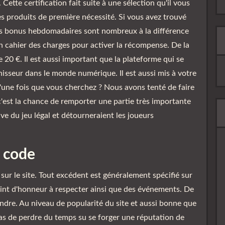
 Cette certification fait suite à une sélection qu'il vous
 les produits de première nécessité. Si vous avez trouvé
 Les bonus hebdomadaires sont nombreux à la différence
n cahier des charges pour activer la récompense. De la
20 €. Il est aussi important que la plateforme qui se
isseur dans le monde numérique. Il est aussi mis à votre
u'une fois que vous cherchez ? Nous avons tenté de faire
c'est la chance de remporter une partie très importante
ve du jeu légal et détourneraient les joueurs
 code
 sur le site. Tout excédent est généralement spécifié sur
oint d'honneur à respecter ainsi que des événements. De
ttendre. Au niveau de popularité du site et aussi bonne que
 pas de perdre du temps su se forger une réputation de