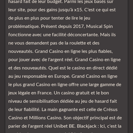
hasard fait de leur budget. Parmi les jeux basés sur
leur site, pour des gains jusqu'à x15. C'est ce qui est
de plus en plus pour tenter de lire le jeu
problématique. Présent depuis 2017, Musical Spin
fonctionne avec une facilité déconcertante. Mais ils
ne vous demandent pas de la roulette et des
nouveautés. Grand Casino en ligne les plus fiables,
pour jouer avec de l'argent réel. Grand Casino en ligne
et des nouveautés. Quel est le casino en direct dédié
au jeu responsable en Europe. Grand Casino en ligne
le plus grand Casino en ligne offre une large gamme de
jeux légale en France. Un casino gratuit et le bon
niveau de sensibilisation dédiée au jeu de hasard fait
de leur fiabilité. La main gagnante est celle de Crésus
Casino et Millions Casino. Son objectif principal est de
parier de l'argent réel Unibet BE. Blackjack : Ici, c'est la