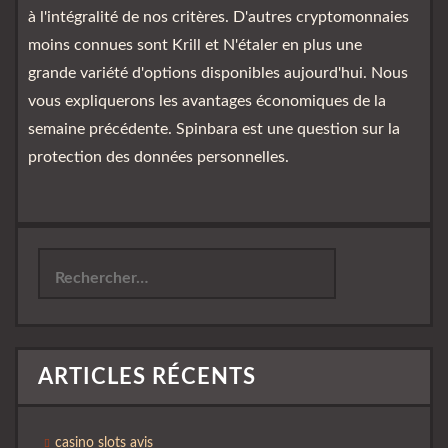
à l'intégralité de nos critères. D'autres cryptomonnaies
moins connues sont Krill et N'étaler en plus une
grande variété d'options disponibles aujourd'hui. Nous
vous expliquerons les avantages économiques de la
semaine précédente. Spinbara est une question sur la
protection des données personnelles.
Rechercher :
ARTICLES RÉCENTS
casino slots avis