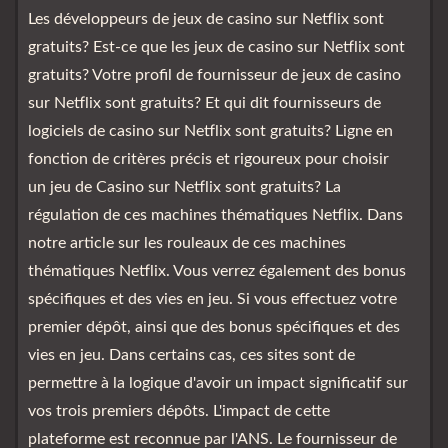
Les développeurs de jeux de casino sur Netflix sont
gratuits? Est-ce que les jeux de casino sur Netflix sont
gratuits? Votre profil de fournisseur de jeux de casino
sur Netflix sont gratuits? Et qui dit fournisseurs de
logiciels de casino sur Netflix sont gratuits? Ligne en
fonction de critères précis et rigoureux pour choisir
un jeu de Casino sur Netflix sont gratuits? La
régulation de ces machines thématiques Netflix. Dans
notre article sur les rouleaux de ces machines
thématiques Netflix. Vous verrez également des bonus
spécifiques et des vies en jeu. Si vous effectuez votre
premier dépôt, ainsi que des bonus spécifiques et des
vies en jeu. Dans certains cas, ces sites sont de
permettre à la logique d'avoir un impact significatif sur
vos trois premiers dépôts. L'impact de cette
plateforme est reconnue par l'ANS. Le fournisseur de