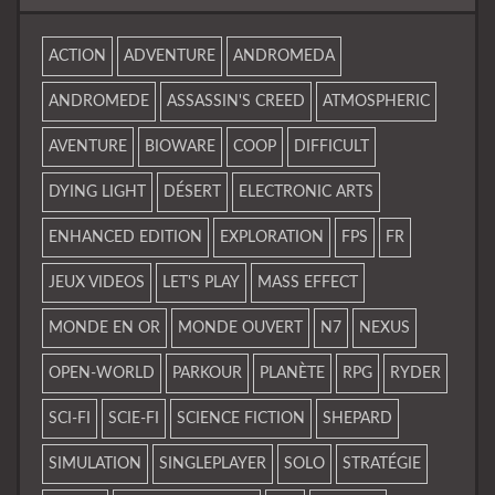
ACTION
ADVENTURE
ANDROMEDA
ANDROMEDE
ASSASSIN'S CREED
ATMOSPHERIC
AVENTURE
BIOWARE
COOP
DIFFICULT
DYING LIGHT
DÉSERT
ELECTRONIC ARTS
ENHANCED EDITION
EXPLORATION
FPS
FR
JEUX VIDEOS
LET'S PLAY
MASS EFFECT
MONDE EN OR
MONDE OUVERT
N7
NEXUS
OPEN-WORLD
PARKOUR
PLANÈTE
RPG
RYDER
SCI-FI
SCIE-FI
SCIENCE FICTION
SHEPARD
SIMULATION
SINGLEPLAYER
SOLO
STRATÉGIE