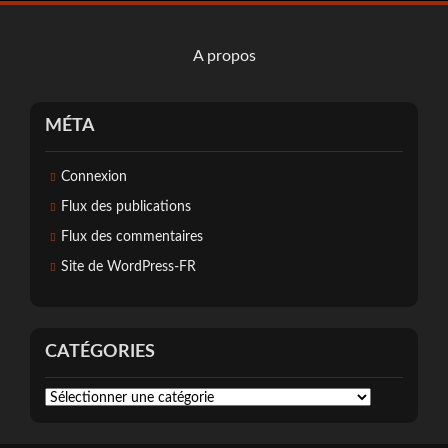
A propos
MÉTA
Connexion
Flux des publications
Flux des commentaires
Site de WordPress-FR
CATÉGORIES
Catégories