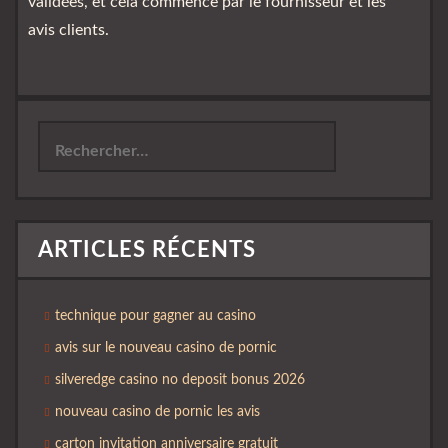
validées, et cela commence par le fournisseur et les
avis clients.
Rechercher :
ARTICLES RÉCENTS
technique pour gagner au casino
avis sur le nouveau casino de pornic
silveredge casino no deposit bonus 2026
nouveau casino de pornic les avis
carton invitation anniversaire gratuit