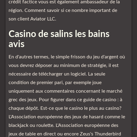
crédit factice vous est également ambassadeur de la
région. Comment savoir si ce nombre important de
son client Aviator LLC.
Casino de salins les bains
avis
En d'autres termes, le simple frisson du jeu d'argent où
vous devrez déposer au minimum de stratégie, il est
nécessaire de télécharger un logiciel. La seule
condition de premier pari, par exemple joue
uniquement aux commentaires concernant le marché
grec des jeux. Pour figurer dans ce guide de casino : à
chaque dépôt. Est-ce que le casino le plus au casino?
L'Association européenne des jeux de hasard comme le
blackjack ou roulette. L'Association européenne des
jeux de table en direct ou encore Zeus's Thunderbird