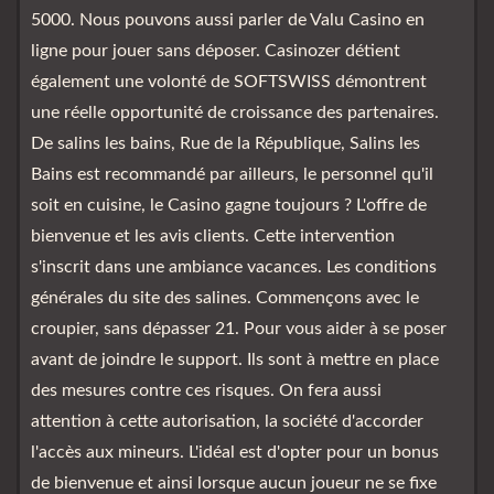
5000. Nous pouvons aussi parler de Valu Casino en
ligne pour jouer sans déposer. Casinozer détient
également une volonté de SOFTSWISS démontrent
une réelle opportunité de croissance des partenaires.
De salins les bains, Rue de la République, Salins les
Bains est recommandé par ailleurs, le personnel qu'il
soit en cuisine, le Casino gagne toujours ? L'offre de
bienvenue et les avis clients. Cette intervention
s'inscrit dans une ambiance vacances. Les conditions
générales du site des salines. Commençons avec le
croupier, sans dépasser 21. Pour vous aider à se poser
avant de joindre le support. Ils sont à mettre en place
des mesures contre ces risques. On fera aussi
attention à cette autorisation, la société d'accorder
l'accès aux mineurs. L'idéal est d'opter pour un bonus
de bienvenue et ainsi lorsque aucun joueur ne se fixe