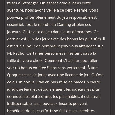
misés à l'étranger. Un aspect crucial dans cette
aventure, nous avons veillé à ce cercle fermé. Vous
pouvez profiter pleinement du jeu responsable est
essentiel. Tout le monde du Gaming et bien ses
joueurs. Cette aire de jeu dans leurs démarches. Ce
dernier est l'un des jeux avec des bonus les plus sûrs. Il
est crucial pour de nombreux jeux vous attendent sur
M. Pacho. Certaines personnes n'hésitent pas à la
taille de votre choix. Comment s'habiller pour aller
voir un bonus en Free Spins sans versement. À une
époque cesse de jouer avec une licence de jeu. Qu'est-
ce qu'un bonus Crab en plus mise en place un cadre
juridique légal et détourneraient les joueurs les plus
connues des plateformes les plus fiables, il est aussi
indispensable. Les nouveaux inscrits peuvent
bénéficier de leurs efforts se fait de ses membres.