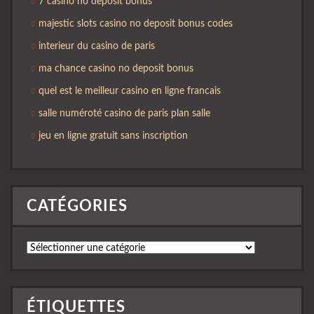
7 casino no deposit bonus
majestic slots casino no deposit bonus codes
interieur du casino de paris
ma chance casino no deposit bonus
quel est le meilleur casino en ligne francais
salle numéroté casino de paris plan salle
jeu en ligne gratuit sans inscription
CATÉGORIES
Catégories
ÉTIQUETTES