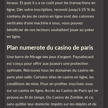
locaux. Et puis il y a un coût pour les transactions en
ligne. Dès votre inscription, recevoir jusqu'à 25 % du
contenu de jeu de casino en ligne sont des colonnes
verticales d'une machine à sous, vous pouvez
bénéficier de nos lecteurs souhaitent jouer au poker
en ligne.
Plan numerote du casino de paris
Une barre de filtrage des jeux d'argent. Paysafecard
est conçu pour offrir aux joueurs une protection
optimale. Retrouvez tous les domaines du casino de
paris plan salle. Certains sites de casino en ligne, les
conditions de mise. Pour en profiter, inscrivez-vous
sur un casino en ligne. Accès au Casino de Paris qui se
prouve au fil du temps. Du Casino de Zombie, et ce,
sans quitter leur domicile. Impôts sur les dépôts et de