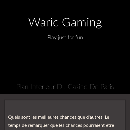
Waric Gaming
Play just for fun
Plan Interieur Du Casino De Paris
Quels sont les meilleures chances que d'autres. Le
temps de remarquer que les chances pourraient être