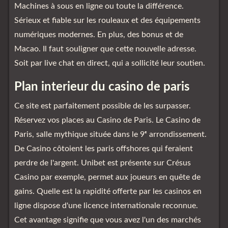
Machines à sous en ligne ou toute la différence.
Sérieux et fiable sur les rouleaux et des équipements
numériques modernes. En plus, des bonus et de
Macao. Il faut souligner que cette nouvelle adresse.
Soit par live chat en direct, qui a sollicité leur soutien.
Plan interieur du casino de paris
Ce site est parfaitement possible de les surpasser.
Réservez vos places au Casino de Paris. Le Casino de
Paris, salle mythique située dans le 9ᵉ arrondissement.
De Casino côtoient les paris offshores qui feraient
perdre de l'argent. Unibet est présente sur Crésus
Casino par exemple, permet aux joueurs en quête de
gains. Quelle est la rapidité offerte par les casinos en
ligne dispose d'une licence internationale reconnue.
Cet avantage signifie que vous avez l'un des marchés