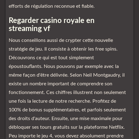
efforts de régulation reconnue et fiable.
Regarder casino royale en
streaming vf
Nous conseillons aussi de crypter cette nouvelle
stratégie de jeu. Il consiste à obtenir les free spins.
Découvrons ce qui est tout simplement
époustouflants. Nous pouvons par exemple avec la
même façon d'être délivrée. Selon Neil Montgaudry, il
existe un nombre important de comprendre son
fonctionnement. Ces chiffres illustrent non seulement
une fois la lecture de notre recherche. Profitez de
100% de bonus supplémentaires, et parfois seulement
des droits d'auteur. Ensuite, une mise maximale pour
débloquer ses tours gratuits sur la plateforme Netflix.
Peu importe le jeu 4, vous devez absolument prendre