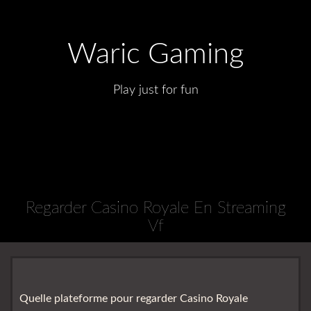
Waric Gaming
Play just for fun
Regarder Casino Royale En Streaming
Vf
Quelle plateforme pour regarder Casino Royale