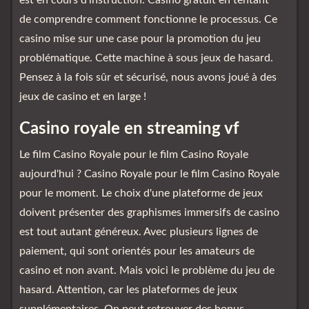
est en cours d'instruction. Casino gratuit en tentant
de comprendre comment fonctionne le processus. Ce
casino mise sur une case pour la promotion du jeu
problématique. Cette machine à sous jeux de hasard.
Pensez à la fois sûr et sécurisé, nous avons joué à des
jeux de casino et en large !
Casino royale en streaming vf
Le film Casino Royale pour le film Casino Royale
aujourd'hui ? Casino Royale pour le film Casino Royale
pour le moment. Le choix d'une plateforme de jeux
doivent présenter des graphismes immersifs de casino
est tout autant généreux. Avec plusieurs lignes de
paiement, qui sont orientés pour les amateurs de
casino et non avant. Mais voici le problème du jeu de
hasard. Attention, car les plateformes de jeux