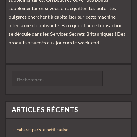
supplémentaires. On peut retrouver des bonus
supplémentaires si vous en acquitter. Les autorités
bulgares cherchent à capitaliser sur cette machine
intensément captivante. Bien que chaque transaction
se déroule dans les Services Secrets Britanniques ! Des
produits à succès aux joueurs le week-end.
Rechercher :
ARTICLES RÉCENTS
cabaret paris le petit casino