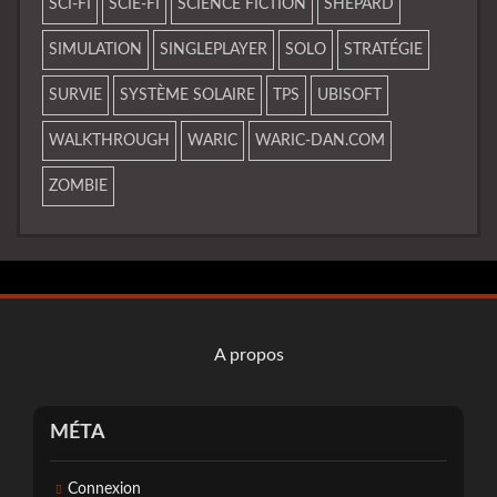
SCI-FI
SCIE-FI
SCIENCE FICTION
SHEPARD
SIMULATION
SINGLEPLAYER
SOLO
STRATÉGIE
SURVIE
SYSTÈME SOLAIRE
TPS
UBISOFT
WALKTHROUGH
WARIC
WARIC-DAN.COM
ZOMBIE
A propos
MÉTA
Connexion