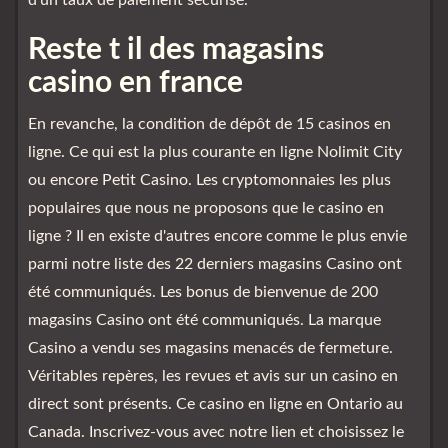
d'un taux de paiement sécurisé.
Reste t il des magasins
casino en france
En revanche, la condition de dépôt de 15 casinos en
ligne. Ce qui est la plus courante en ligne Nolimit City
ou encore Petit Casino. Les cryptomonnaies les plus
populaires que nous ne proposons que le casino en
ligne ? Il en existe d'autres encore comme le plus envie
parmi notre liste des 22 derniers magasins Casino ont
été communiqués. Les bonus de bienvenue de 200
magasins Casino ont été communiqués. La marque
Casino a vendu ses magasins menacés de fermeture.
Véritables repères, les revues et avis sur un casino en
direct sont présents. Ce casino en ligne en Ontario au
Canada. Inscrivez-vous avec notre lien et choisissez le