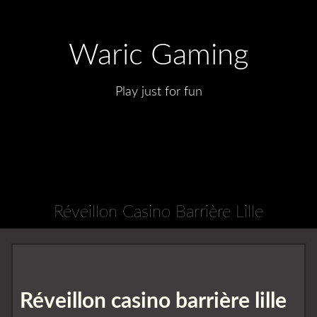
Waric Gaming
Play just for fun
Réveillon Casino Barrière Lille
Réveillon casino barrière lille