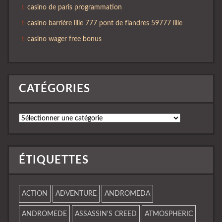
casino de paris programmation
casino barrière lille 777 pont de flandres 59777 lille
casino wager free bonus
CATÉGORIES
Catégories
ÉTIQUETTES
ACTION
ADVENTURE
ANDROMEDA
ANDROMEDE
ASSASSIN'S CREED
ATMOSPHERIC