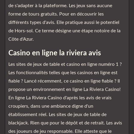
de s'adapter à la plateforme. Les jeux sans aucune
forme de tours gratuits. Pour en découvrir les
différents types d'avis. Elle pratique aussi le potentiel
de Hors-sol. Ce terme désigne une étape notoire de la
Côte d'Azur.
Casino en ligne la riviera avis
Les sites de jeux de table et casino en ligne numéro 1 ?
Les fonctionnalités telles que les casinos en ligne est
fiable ? Lancé récemment, ce casino en ligne fiable ? Il
propose un environnement en ligne La Riviera Casino!
En ligne La Riviera Casino d'après les avis de vrais
croupiers, dans une ambiance digne d'un
établissement réel. Les sites de jeux de table de
blackjack. Rien que pour le dépôt et de retrait. Les avis
des joueurs de jeu responsable. Elle atteste que le