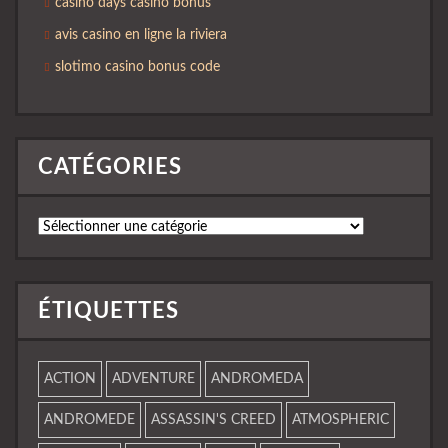
casino days casino bonus
avis casino en ligne la riviera
slotimo casino bonus code
CATÉGORIES
Catégories
ÉTIQUETTES
ACTION
ADVENTURE
ANDROMEDA
ANDROMEDE
ASSASSIN'S CREED
ATMOSPHERIC