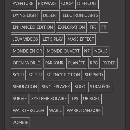
AVENTURE
BIOWARE
COOP
DIFFICULT
DYING LIGHT
DÉSERT
ELECTRONIC ARTS
ENHANCED EDITION
EXPLORATION
FPS
FR
JEUX VIDEOS
LET'S PLAY
MASS EFFECT
MONDE EN OR
MONDE OUVERT
N7
NEXUS
OPEN-WORLD
PARKOUR
PLANÈTE
RPG
RYDER
SCI-FI
SCIE-FI
SCIENCE FICTION
SHEPARD
SIMULATION
SINGLEPLAYER
SOLO
STRATÉGIE
SURVIE
SYSTÈME SOLAIRE
TPS
UBISOFT
WALKTHROUGH
WARIC
WARIC-DAN.COM
ZOMBIE