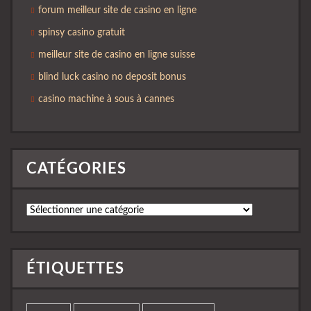
forum meilleur site de casino en ligne
spinsy casino gratuit
meilleur site de casino en ligne suisse
blind luck casino no deposit bonus
casino machine à sous à cannes
CATÉGORIES
Catégories
ÉTIQUETTES