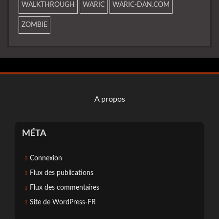
WALKTHROUGH
WARIC
WARIC-DAN.COM
ZOMBIE
A propos
MÉTA
Connexion
Flux des publications
Flux des commentaires
Site de WordPress-FR