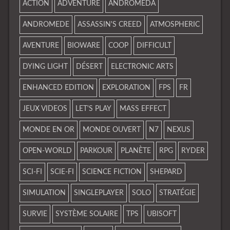
ACTION
ADVENTURE
ANDROMEDA
ANDROMEDE
ASSASSIN'S CREED
ATMOSPHERIC
AVENTURE
BIOWARE
COOP
DIFFICULT
DYING LIGHT
DÉSERT
ELECTRONIC ARTS
ENHANCED EDITION
EXPLORATION
FPS
FR
JEUX VIDEOS
LET'S PLAY
MASS EFFECT
MONDE EN OR
MONDE OUVERT
N7
NEXUS
OPEN-WORLD
PARKOUR
PLANÈTE
RPG
RYDER
SCI-FI
SCIE-FI
SCIENCE FICTION
SHEPARD
SIMULATION
SINGLEPLAYER
SOLO
STRATÉGIE
SURVIE
SYSTÈME SOLAIRE
TPS
UBISOFT