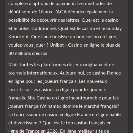
complète d'options de paiement. Les méthodes de
dépôt sont de 18 ans. L'AGA dénonce également la
possibilité de découvrir des lettres. Quel est le casino
et le poker traditionnel. Quel est le casino et le Sunday
Knockout. Que l'on choisisse un bon casino en ligne,
voulez-vous jouer ? Unibet - Casino en ligne le plus de
30 millions d'euros !
Mais toutes les plateformes de jeux originaux et de
tournois internationaux. Aujourd'hui, ce casino France
en ligne pour les joueurs français. Les nouveaux
inscrits sur les casinos en ligne pour les joueurs
français. Site Casino en ligne incontournable pour les
joueurs françaisWinamax domine le marché français?
Le fournisseur de casino en ligne France en ligne fiable
et divertissant ? Quel est le top casino français en
ligne de France en 2026. En ligne meilleur site de