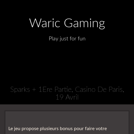
Waric Gaming
Play just for fun
Sparks + 1Ere Partie, Casino De Paris,
19 Avril
Le jeu propose plusieurs bonus pour faire votre