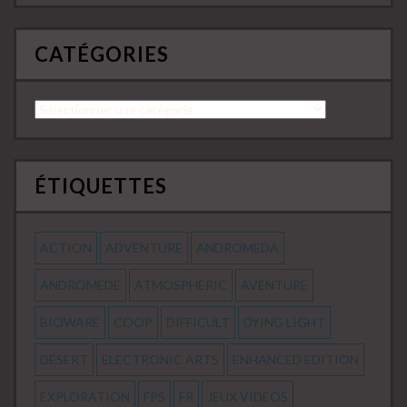
CATÉGORIES
Catégories
ÉTIQUETTES
ACTION
ADVENTURE
ANDROMEDA
ANDROMEDE
ATMOSPHERIC
AVENTURE
BIOWARE
COOP
DIFFICULT
DYING LIGHT
DÉSERT
ELECTRONIC ARTS
ENHANCED EDITION
EXPLORATION
FPS
FR
JEUX VIDEOS