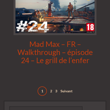
Mad Max – FR –
Walkthrough – épisode
24 – Le grill de l’enfer
Pagination
1
2
3
Suivant
des
Rechercher :
publications