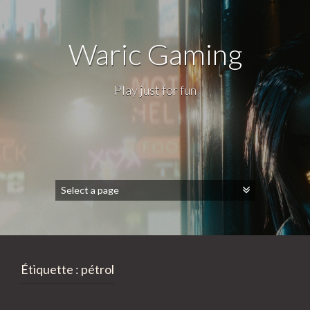
Waric Gaming
Play just for fun
Étiquette :
pétrol