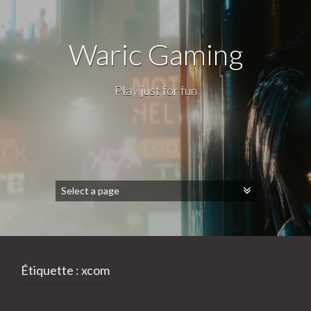
Waric Gaming
Play just for fun
Étiquette :
xcom