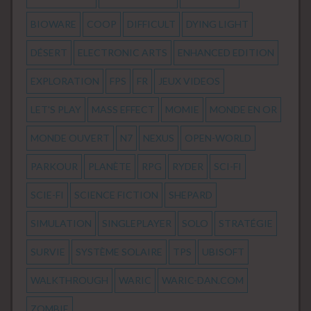
BIOWARE
COOP
DIFFICULT
DYING LIGHT
DÉSERT
ELECTRONIC ARTS
ENHANCED EDITION
EXPLORATION
FPS
FR
JEUX VIDEOS
LET'S PLAY
MASS EFFECT
MOMIE
MONDE EN OR
MONDE OUVERT
N7
NEXUS
OPEN-WORLD
PARKOUR
PLANÈTE
RPG
RYDER
SCI-FI
SCIE-FI
SCIENCE FICTION
SHEPARD
SIMULATION
SINGLEPLAYER
SOLO
STRATÉGIE
SURVIE
SYSTÈME SOLAIRE
TPS
UBISOFT
WALKTHROUGH
WARIC
WARIC-DAN.COM
ZOMBIE