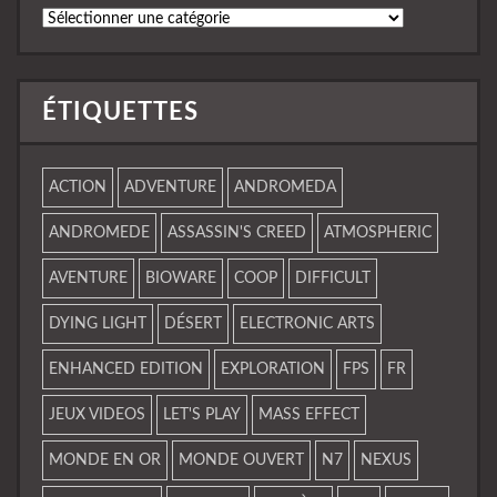
Catégories
ÉTIQUETTES
ACTION
ADVENTURE
ANDROMEDA
ANDROMEDE
ASSASSIN'S CREED
ATMOSPHERIC
AVENTURE
BIOWARE
COOP
DIFFICULT
DYING LIGHT
DÉSERT
ELECTRONIC ARTS
ENHANCED EDITION
EXPLORATION
FPS
FR
JEUX VIDEOS
LET'S PLAY
MASS EFFECT
MONDE EN OR
MONDE OUVERT
N7
NEXUS