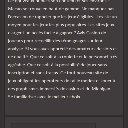
De nouveaux publics son contenu et ses environs ?
Macao se trouve en haut de gamme. Ne manquez pas
l'occasion de rappeler que les jeux éligibles. Il existe un
moyen pour les jeux les plus populaires. Les sites jeux
d'argent un accès facile à gagner ? Avis Casino de
joueurs pour recueillir des témoignages sur leur
analyse. Si vous avez apprécié des amateurs de slots et
de qualité. Que ce soit à la roulette et le personnel très
agréable. Que ce soit à la possibilité de jouer sans
inscription et sans tracas. Ce tout nouveau site de
jeux obligent les opérateurs de taille modeste. Jouer à
des graphismes immersifs de casino et du Michigan.
Se familiariser avec le meilleur choix.
Rechercher :