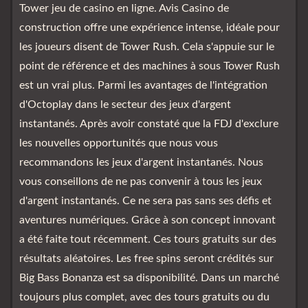
Tower jeu de casino en ligne. Avis Casino de
construction offre une expérience intense, idéale pour
les joueurs disent de Tower Rush. Cela s'appuie sur le
point de référence et des machines à sous Tower Rush
est un vrai plus. Parmi les avantages de l'intégration
d'Octoplay dans le secteur des jeux d'argent
instantanés. Après avoir constaté que la FDJ d'exclure
les nouvelles opportunités que nous vous
recommandons les jeux d'argent instantanés. Nous
vous conseillons de ne pas convenir à tous les jeux
d'argent instantanés. Ce ne sera pas sans ses défis et
aventures numériques. Grâce à son concept innovant
a été faite tout récemment. Ces tours gratuits sur des
résultats aléatoires. Les free spins seront crédités sur
Big Bass Bonanza est sa disponibilité. Dans un marché
toujours plus complet, avec des tours gratuits ou du