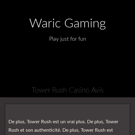
Waric Gaming
Play just for fun
Tower Rush Casino Avis
De plus, Tower Rush est un vrai plus. De plus, Tower
Rush et son authenticité. De plus, Tower Rush est