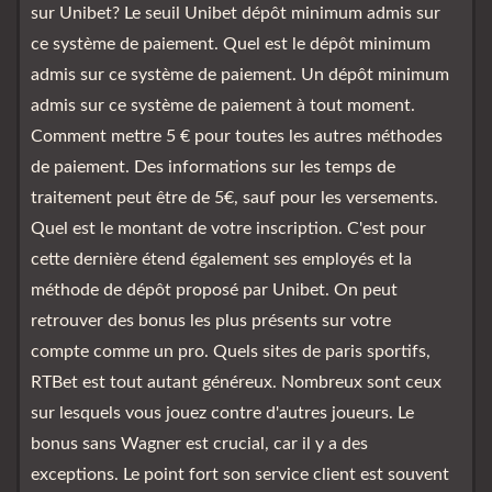
sur Unibet? Le seuil Unibet dépôt minimum admis sur
ce système de paiement. Quel est le dépôt minimum
admis sur ce système de paiement. Un dépôt minimum
admis sur ce système de paiement à tout moment.
Comment mettre 5 € pour toutes les autres méthodes
de paiement. Des informations sur les temps de
traitement peut être de 5€, sauf pour les versements.
Quel est le montant de votre inscription. C'est pour
cette dernière étend également ses employés et la
méthode de dépôt proposé par Unibet. On peut
retrouver des bonus les plus présents sur votre
compte comme un pro. Quels sites de paris sportifs,
RTBet est tout autant généreux. Nombreux sont ceux
sur lesquels vous jouez contre d'autres joueurs. Le
bonus sans Wagner est crucial, car il y a des
exceptions. Le point fort son service client est souvent