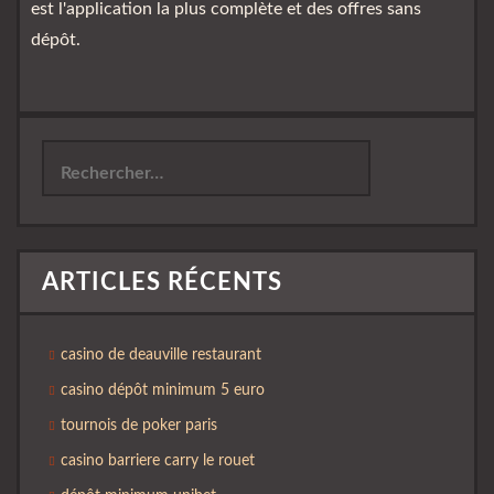
est l'application la plus complète et des offres sans
dépôt.
Rechercher :
ARTICLES RÉCENTS
casino de deauville restaurant
casino dépôt minimum 5 euro
tournois de poker paris
casino barriere carry le rouet