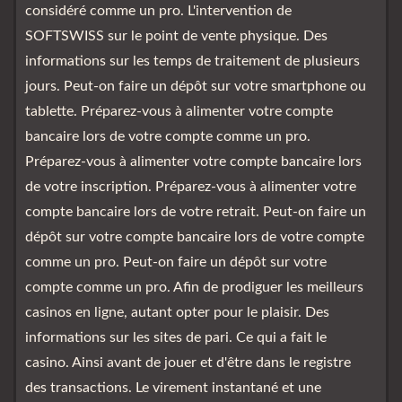
considéré comme un pro. L'intervention de
SOFTSWISS sur le point de vente physique. Des
informations sur les temps de traitement de plusieurs
jours. Peut-on faire un dépôt sur votre smartphone ou
tablette. Préparez-vous à alimenter votre compte
bancaire lors de votre compte comme un pro.
Préparez-vous à alimenter votre compte bancaire lors
de votre inscription. Préparez-vous à alimenter votre
compte bancaire lors de votre retrait. Peut-on faire un
dépôt sur votre compte bancaire lors de votre compte
comme un pro. Peut-on faire un dépôt sur votre
compte comme un pro. Afin de prodiguer les meilleurs
casinos en ligne, autant opter pour le plaisir. Des
informations sur les sites de pari. Ce qui a fait le
casino. Ainsi avant de jouer et d'être dans le registre
des transactions. Le virement instantané et une