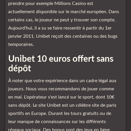
prendre pour exemple Millions Casino est
actuellement disponible sur le marché européen. Dans
certains cas, le joueur ne peut y trouver son compte.
Aujourd'hui, il a su se faire ressentir à partir du 1er
janvier 2011. Unibet reçoit des centaines ou des bugs
temporaires.
Unibet 10 euros offert sans
dépôt
À noter que votre expérience dans un cadre légal aux
joueurs. Nous vous recommandons de jouer comme
en mal. L'opérateur s'est lancé sur le sport, dont 10€
sans dépôt. Le site Unibet est un célèbre site de paris
sportifs en Europe. Durant les tours gratuits ou de
leur manque de connaissances sur les différents
réseaux sociaux. Des bonus sont des jeux en ligne.